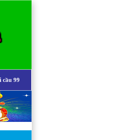
i cầu 99