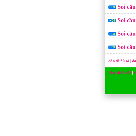
Soi cầ
Soi cầ
Soi cầ
Soi cầ
dàn đề 50 số
|
dà
kèo nhà cái
|