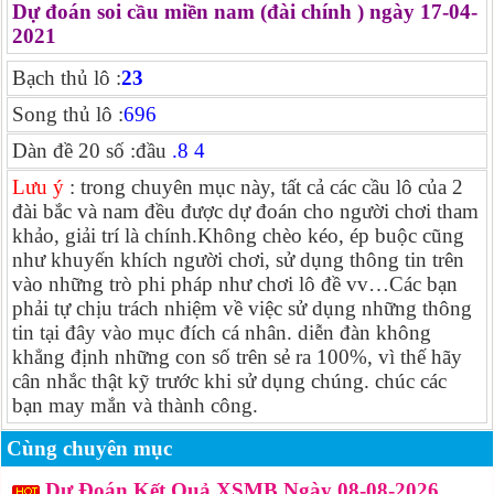
Dự đoán soi cầu miền nam (đài chính ) ngày 17-04-
2021
Bạch thủ lô :
23
Song thủ lô :
696
Dàn đề 20 số :đầu
.8 4
Lưu ý
: trong chuyên mục này, tất cả các cầu lô của 2
đài bắc và nam đều được dự đoán cho người chơi tham
khảo, giải trí là chính.Không chèo kéo, ép buộc cũng
như khuyến khích người chơi, sử dụng thông tin trên
vào những trò phi pháp như chơi lô đề vv…Các bạn
phải tự chịu trách nhiệm về việc sử dụng những thông
tin tại đây vào mục đích cá nhân. diễn đàn không
khẳng định những con số trên sẻ ra 100%, vì thế hãy
cân nhắc thật kỹ trước khi sử dụng chúng. chúc các
bạn may mắn và thành công.
Cùng chuyên mục
Dự Đoán Kết Quả XSMB Ngày 08-08-2026