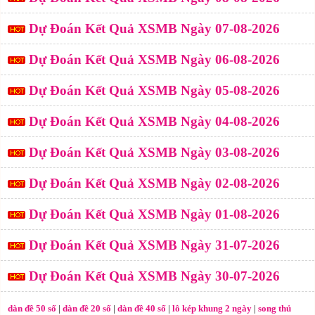
Dự Đoán Kết Quả XSMB Ngày 07-08-2026
Dự Đoán Kết Quả XSMB Ngày 06-08-2026
Dự Đoán Kết Quả XSMB Ngày 05-08-2026
Dự Đoán Kết Quả XSMB Ngày 04-08-2026
Dự Đoán Kết Quả XSMB Ngày 03-08-2026
Dự Đoán Kết Quả XSMB Ngày 02-08-2026
Dự Đoán Kết Quả XSMB Ngày 01-08-2026
Dự Đoán Kết Quả XSMB Ngày 31-07-2026
Dự Đoán Kết Quả XSMB Ngày 30-07-2026
dàn đề 50 số
|
dàn đề 20 số
|
dàn đề 40 số
|
lô kép khung 2 ngày
|
song thủ