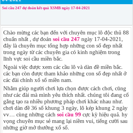
Soi cầu 247 dự đoán kết quả XSMB ngày 17-04-2021
Chào mừng các bạn đến với chuyên mục lô độc thủ 88
chuẩn nhất , dự đoán
soi cầu 247
ngày 17-04-2021,
đây là chuyên mục tổng hợp những con số đẹp nhất
trong ngày từ các chuyên gia có kinh nghiệm trong
lĩnh vực soi cầu miền bắc.
Ngoài việc được xem các cầu lô và dàn đề miền bắc.
các bạn còn được tham khảo những con số đẹp nhất ở
các đài chính xổ số miền nam.
Nhằm giúp người chơi lựa chọn được cách chơi, cũng
như các đài mà mình yêu thích nhất. chúng tôi đang cố
gắng tạo ra nhiều phương pháp chơi khác nhau như.
chơi dàn đề 36 số khung 3 ngày, lô kép khung 2 ngày
vv… cùng những cách
soi cầu 99
cực kỳ hiệu quả. hy
vọng chuyên mục sẻ mang lại niềm vui, tiếng cười sau
những giờ mở thưởng xổ số.