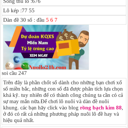
Song thủ lô :676
Lô kép :77 55
Dàn đề 30 số : đầu
5 6 7
soi cầu 247
Trên đây là phần chốt số dành cho những bạn chơi xổ
số miền bắc, những con số đã được phân tích lựa chọn
khá kỹ. tuy nhiên để có thành công chúng ta cần có cả
sự may mắn nữa.Để chơi lô nuôi và dàn đề nuôi
khung. các bạn hãy click vào blog
rồng bạch kim 88
,
ở đó có rất cả những phương pháp nuôi lô đề hay và
hiệu quả nhất.