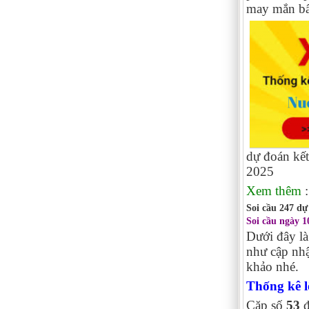
may mắn bấ
dự đoán kế
2025
Xem thêm
Soi cầu 247 d
Soi cầu ngày 1
Dưới đây là
như cập nhậ
khảo nhé.
Thống kê l
Cặp số
53