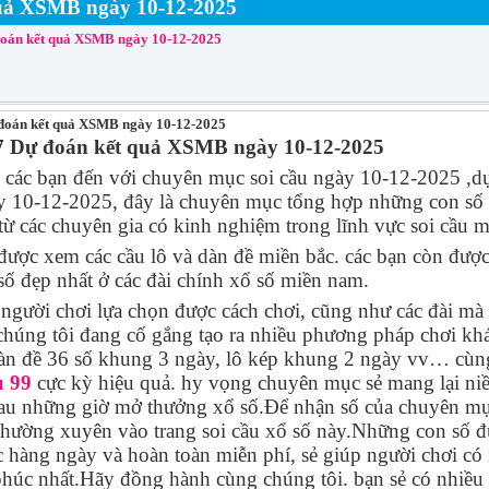
uả XSMB ngày 10-12-2025
đoán kết quả XSMB ngày 10-12-2025
 đoán kết quả XSMB ngày 10-12-2025
47 Dự đoán kết quả XSMB ngày 10-12-2025
các bạn đến với chuyên mục soi cầu ngày 10-12-2025 ,
y 10-12-2025, đây là chuyên mục tổng hợp những con số 
từ các chuyên gia có kinh nghiệm trong lĩnh vực soi cầu m
được xem các cầu lô và dàn đề miền bắc. các bạn còn đượ
ố đẹp nhất ở các đài chính xổ số miền nam.
gười chơi lựa chọn được cách chơi, cũng như các đài mà
 chúng tôi đang cố gắng tạo ra nhiều phương pháp chơi kh
dàn đề 36 số khung 3 ngày, lô kép khung 2 ngày vv… cù
u 99
cực kỳ hiệu quả. hy vọng chuyên mục sẻ mang lại ni
sau những giờ mở thưởng xổ số.Để nhận số của chuyên mụ
thường xuyên vào trang soi cầu xổ số này.Những con số đ
ục hàng ngày và hoàn toàn miễn phí, sẻ giúp người chơi có
húc nhất.Hãy đồng hành cùng chúng tôi. bạn sẻ có nhiều 