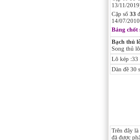
13/11/2019)
Cặp số
33
14/07/2010)
Bảng chốt 
Bạch thủ lô
Song thủ lô
Lô kép :33
Dàn đề 30 s
Trên đây là
đã được phâ