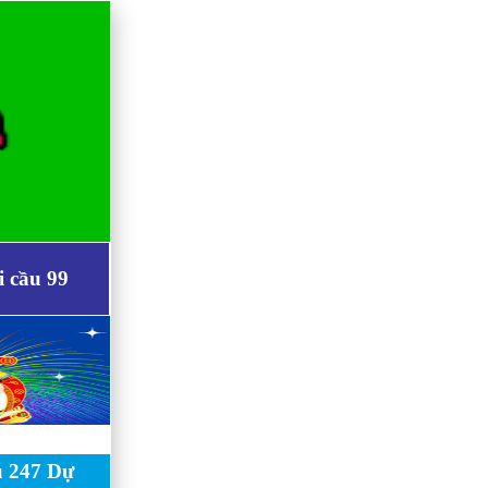
i cầu 99
u 247 Dự