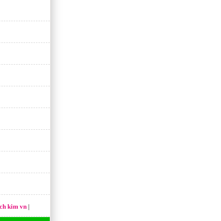
ch kim vn
|