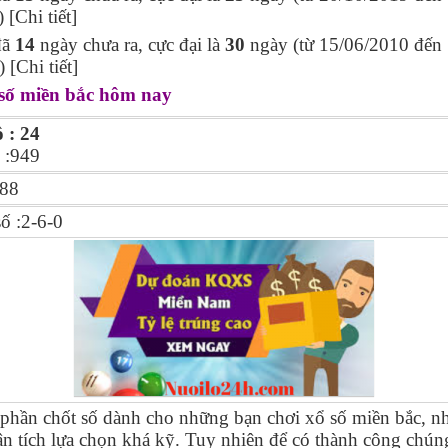
 [Chi tiết]
đã
14
ngày chưa ra, cực đại là
30
ngày (từ 15/06/2010 đến
 [Chi tiết]
số miền bắc hôm nay
 : 24
 :949
 88
ố :2-6-0
 phần chốt số dành cho những bạn chơi xổ số miền bắc, n
n tích lựa chọn khá kỹ. Tuy nhiên để có thành công chúng