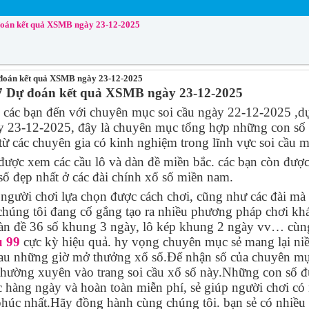
đoán kết quả XSMB ngày 23-12-2025
 đoán kết quả XSMB ngày 23-12-2025
47 Dự đoán kết quả XSMB ngày 23-12-2025
các bạn đến với chuyên mục soi cầu ngày 22-12-2025 ,
y 23-12-2025, đây là chuyên mục tổng hợp những con số 
từ các chuyên gia có kinh nghiệm trong lĩnh vực soi cầu m
được xem các cầu lô và dàn đề miền bắc. các bạn còn đượ
ố đẹp nhất ở các đài chính xổ số miền nam.
gười chơi lựa chọn được cách chơi, cũng như các đài mà
 chúng tôi đang cố gắng tạo ra nhiều phương pháp chơi kh
dàn đề 36 số khung 3 ngày, lô kép khung 2 ngày vv… cù
u 99
cực kỳ hiệu quả. hy vọng chuyên mục sẻ mang lại ni
sau những giờ mở thưởng xổ số.Để nhận số của chuyên mụ
thường xuyên vào trang soi cầu xổ số này.Những con số đ
ục hàng ngày và hoàn toàn miễn phí, sẻ giúp người chơi có
húc nhất.Hãy đồng hành cùng chúng tôi. bạn sẻ có nhiều 