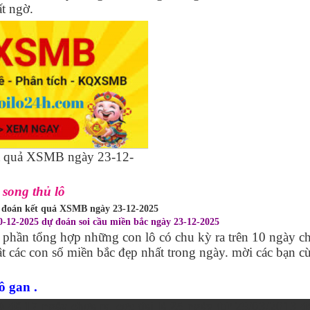
t ngờ.
t quả XSMB ngày 23-12-
:
song thủ lô
ự đoán kết quả XSMB ngày 23-12-2025
0-12-2025 dự đoán soi cầu miền bắc ngày 23-12-2025
 phần tổng hợp những con lô có chu kỳ ra trên 10 ngày ch
t các con số miền bắc đẹp nhất trong ngày. mời các bạn 
ô gan .
0
đã
17
ngày chưa ra, cực đại là
25
ngày (từ 29/03/2013 đ