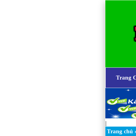
Trang 
|
Trang chủ