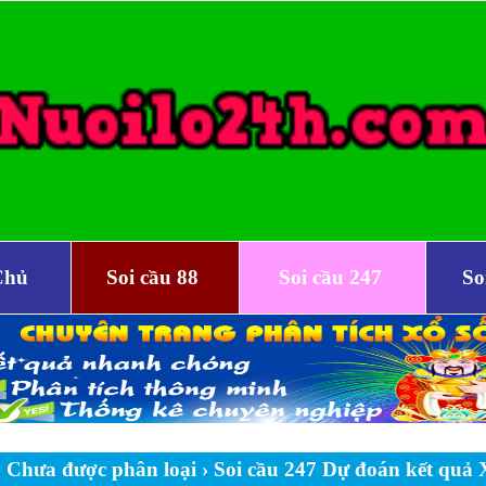
Chủ
Soi cầu 88
Soi cầu 247
So
›
Chưa được phân loại
›
Soi cầu 247 Dự đoán kết qu