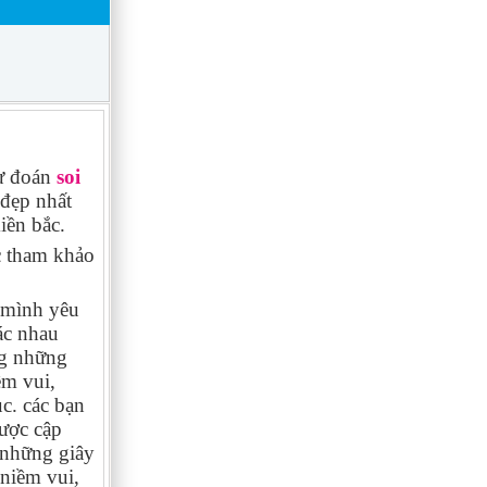
dự đoán
soi
đẹp nhất
iền bắc.
c tham khảo
 mình yêu
ác nhau
ng những
ềm vui,
c. các bạn
ược cập
 những giây
niềm vui,