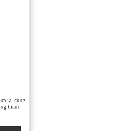
ưa ra, cũng
cùng tham
ến