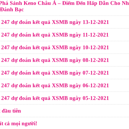
há Sảnh Keno Châu Á – Điểm Đến Hấp Dẫn Cho Nh
 Đánh Bạc
u 247 dự đoán kết quả XSMB ngày 13-12-2021
u 247 dự đoán kết quả XSMB ngày 11-12-2021
u 247 dự đoán kết quả XSMB ngày 10-12-2021
u 247 dự đoán kết quả XSMB ngày 08-12-2021
u 247 dự đoán kết quả XSMB ngày 07-12-2021
u 247 dự đoán kết quả XSMB ngày 06-12-2021
u 247 dự đoán kết quả XSMB ngày 05-12-2021
t đầu tiên
t cả mọi người!