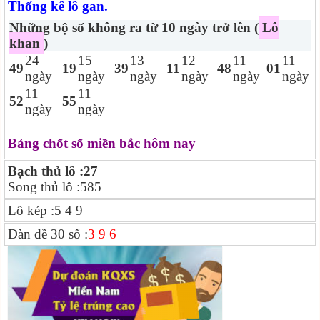
Thống kê lô gan.
Những bộ số không ra từ 10 ngày trở lên (
Lô
khan
)
24
15
13
12
11
11
49
19
39
11
48
01
ngày
ngày
ngày
ngày
ngày
ngày
11
11
52
55
ngày
ngày
Bảng chốt số miền bắc hôm nay
Bạch thủ lô :27
Song thủ lô :585
Lô kép :5 4 9
Dàn đề 30 số :
3 9 6