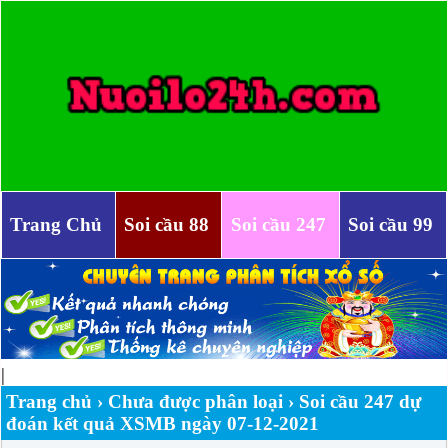
Trang Chủ
Soi cầu 88
Soi cầu 247
Soi cầu 99
|
Trang chủ
›
Chưa được phân loại
›
Soi cầu 247 dự
đoán kết quả XSMB ngày 07-12-2021