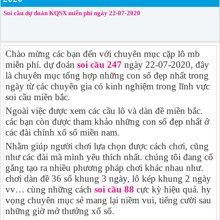
Soi cầu dự đoán KQSX miễn phí ngày 22-07-2020
Chào mừng các bạn đến với chuyên mục cặp lô mb
miễn phí. dự đoán
soi cầu 247
ngày 22-07-2020, đây
là chuyên mục tổng hợp những con số đẹp nhất trong
ngày từ các chuyên gia có kinh nghiệm trong lĩnh vực
soi cầu miền bắc.
Ngoài việc được xem các cầu lô và dàn đề miền bắc.
các bạn còn được tham khảo những con số đẹp nhất ở
các đài chính xổ số miền nam.
Nhằm giúp người chơi lựa chọn được cách chơi, cũng
như các đài mà mình yêu thích nhất. chúng tôi đang cố
gắng tạo ra nhiều phương pháp chơi khác nhau như.
chơi dàn đề 36 số khung 3 ngày, lô kép khung 2 ngày
vv… cùng những cách
soi cầu 88
cực kỳ hiệu quả. hy
vọng chuyên mục sẻ mang lại niềm vui, tiếng cười sau
những giờ mở thưởng xổ số.