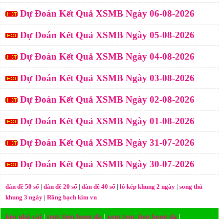
Dự Đoán Kết Quả XSMB Ngày 06-08-2026
Dự Đoán Kết Quả XSMB Ngày 05-08-2026
Dự Đoán Kết Quả XSMB Ngày 04-08-2026
Dự Đoán Kết Quả XSMB Ngày 03-08-2026
Dự Đoán Kết Quả XSMB Ngày 02-08-2026
Dự Đoán Kết Quả XSMB Ngày 01-08-2026
Dự Đoán Kết Quả XSMB Ngày 31-07-2026
Dự Đoán Kết Quả XSMB Ngày 30-07-2026
dàn đề 50 số
|
dàn đề 20 số
|
dàn đề 40 số
|
lô kép khung 2 ngày
|
song thủ
khung 3 ngày
|
Rồng bạch kim vn
|
kèo nhà cái
|
trưc tiep bong da
|
xem truc tiep bong da
|