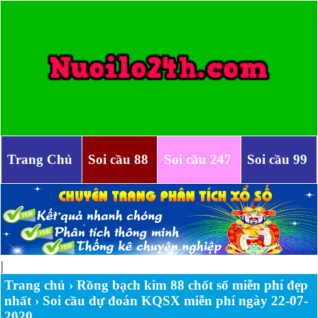
Trang Chủ
Soi cầu 88
Soi cầu 247
Soi cầu 99
|
Trang chủ
›
Rồng bạch kim 88 chốt số miễn phí đẹp
nhất
›
Soi cầu dự đoán KQSX miễn phí ngày 22-07-
2020