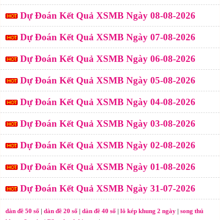
Dự Đoán Kết Quả XSMB Ngày 08-08-2026
Dự Đoán Kết Quả XSMB Ngày 07-08-2026
Dự Đoán Kết Quả XSMB Ngày 06-08-2026
Dự Đoán Kết Quả XSMB Ngày 05-08-2026
Dự Đoán Kết Quả XSMB Ngày 04-08-2026
Dự Đoán Kết Quả XSMB Ngày 03-08-2026
Dự Đoán Kết Quả XSMB Ngày 02-08-2026
Dự Đoán Kết Quả XSMB Ngày 01-08-2026
Dự Đoán Kết Quả XSMB Ngày 31-07-2026
dàn đề 50 số
|
dàn đề 20 số
|
dàn đề 40 số
|
lô kép khung 2 ngày
|
song thủ