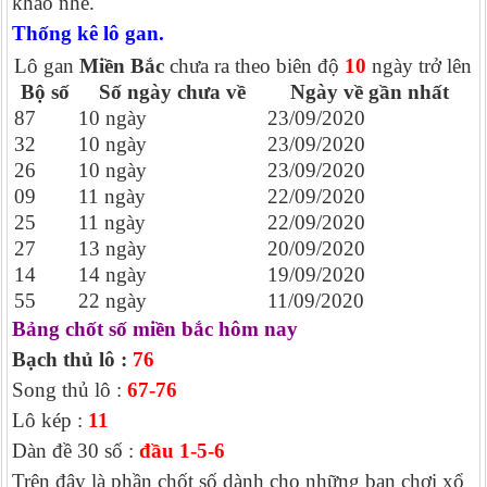
khảo nhé.
Thống kê lô gan.
Lô gan
Miền Bắc
chưa ra theo biên độ
10
ngày trở lên
Bộ số
Số ngày chưa về
Ngày về gần nhất
87
10
ngày
23/09/2020
32
10
ngày
23/09/2020
26
10
ngày
23/09/2020
09
11
ngày
22/09/2020
25
11
ngày
22/09/2020
27
13
ngày
20/09/2020
14
14
ngày
19/09/2020
55
22
ngày
11/09/2020
Bảng chốt số miền bắc hôm nay
Bạch thủ lô :
76
Song thủ lô :
67-76
Lô kép :
11
Dàn đề 30 số :
đầu 1-5-6
Trên đây là phần chốt số dành cho những bạn chơi xổ