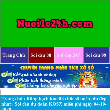
Trang Chủ
Soi cầu 88
Soi cầu 247
Soi cầu 99
|
Trang chủ
›
Rồng bạch kim 88 chốt số miễn phí đẹp
nhất
›
Soi cầu dự đoán KQSX miễn phí ngày 04-10-
2020