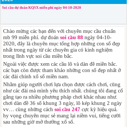
Soi cầu dự đoán KQSX miễn phí ngày 04-10-2020
Chào mừng các bạn đến với chuyên mục cầu chuẩn
mb 99 miễn phí. dự đoán
soi cầu 88
ngày 04-10-
2020, đây là chuyên mục tổng hợp những con số đẹp
nhất trong ngày từ các chuyên gia có kinh nghiệm
trong lĩnh vực soi cầu miền bắc.
Ngoài việc được xem các cầu lô và dàn đề miền bắc.
các bạn còn được tham khảo những con số đẹp nhất ở
các đài chính xổ số miền nam.
Nhằm giúp người chơi lựa chọn được cách chơi, cũng
như các đài mà mình yêu thích nhất. chúng tôi đang cố
gắng tạo ra nhiều phương pháp chơi khác nhau như.
chơi dàn đề 36 số khung 3 ngày, lô kép khung 2 ngày
vv… cùng những cách
soi cầu 247
cực kỳ hiệu quả.
hy vọng chuyên mục sẻ mang lại niềm vui, tiếng cười
sau những giờ mở thưởng xổ số.