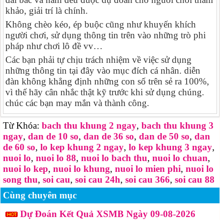
khảo, giải trí là chính.
Không chèo kéo, ép buộc cũng như khuyến khích
người chơi, sử dụng thông tin trên vào những trò phi
pháp như chơi lô đề vv…
Các bạn phải tự chịu trách nhiệm về việc sử dụng
những thông tin tại đây vào mục đích cá nhân. diễn
đàn không khẳng định những con số trên sẻ ra 100%,
vì thế hãy cân nhắc thật kỹ trước khi sử dụng chúng.
chúc các bạn may mắn và thành công.
Từ Khóa:
bach thu khung 2 ngay
,
bach thu khung 3
ngay
,
dan de 10 so
,
dan de 36 so
,
dan de 50 so
,
dan
de 60 so
,
lo kep khung 2 ngay
,
lo kep khung 3 ngay
,
nuoi lo
,
nuoi lo 88
,
nuoi lo bach thu
,
nuoi lo chuan
,
nuoi lo kep
,
nuoi lo khung
,
nuoi lo mien phi
,
nuoi lo
song thu
,
soi cau
,
soi cau 24h
,
soi cau 366
,
soi cau 88
Cùng chuyên mục
Dự Đoán Kết Quả XSMB Ngày 09-08-2026