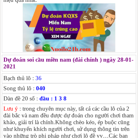
Dự đoán soi cầu miền nam (đài chính ) ngày 28-01-
2021
Bạch thủ lô :
36
Song thủ lô :
040
Dàn đề 20 số :
đầu : 1 3 8
Lưu ý
: trong chuyên mục này, tất cả các cầu lô của 2
đài bắc và nam đều được dự đoán cho người chơi tham
khảo, giải trí là chính.Không chèo kéo, ép buộc cũng
như khuyến khích người chơi, sử dụng thông tin trên
vào những trò phi pháp như chơi lô đề vv…Các bạn