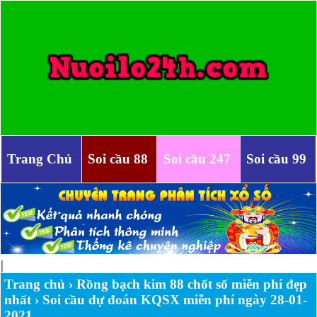
Trang Chủ
Soi cầu 88
Soi cầu 247
Soi cầu 99
|
Trang chủ
›
Rồng bạch kim 88 chốt số miễn phí đẹp
nhất
›
Soi cầu dự đoán KQSX miễn phí ngày 28-01-
2021