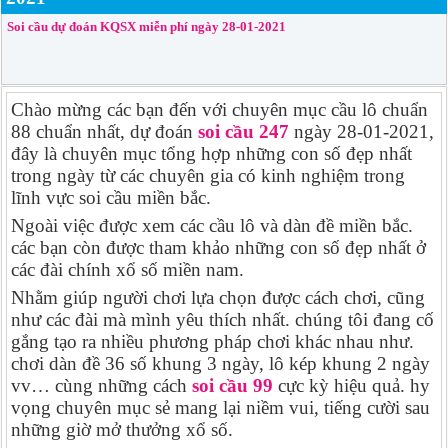
Soi cầu dự đoán KQSX miễn phí ngày 28-01-2021
Chào mừng các bạn đến với chuyên mục cầu lô chuẩn
88 chuẩn nhất, dự đoán
soi cầu 247
ngày 28-01-2021,
đây là chuyên mục tổng hợp những con số đẹp nhất
trong ngày từ các chuyên gia có kinh nghiệm trong
lĩnh vực soi cầu miền bắc.
Ngoài việc được xem các cầu lô và dàn đề miền bắc.
các bạn còn được tham khảo những con số đẹp nhất ở
các đài chính xổ số miền nam.
Nhằm giúp người chơi lựa chọn được cách chơi, cũng
như các đài mà mình yêu thích nhất. chúng tôi đang cố
gắng tạo ra nhiều phương pháp chơi khác nhau như.
chơi dàn đề 36 số khung 3 ngày, lô kép khung 2 ngày
vv… cùng những cách
soi cầu 99
cực kỳ hiệu quả. hy
vọng chuyên mục sẻ mang lại niềm vui, tiếng cười sau
những giờ mở thưởng xổ số.