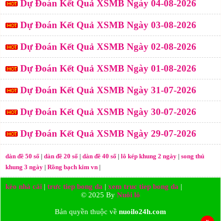
Dự Đoán Kết Quả XSMB Ngày 04-08-2026
Dự Đoán Kết Quả XSMB Ngày 03-08-2026
Dự Đoán Kết Quả XSMB Ngày 02-08-2026
Dự Đoán Kết Quả XSMB Ngày 01-08-2026
Dự Đoán Kết Quả XSMB Ngày 31-07-2026
Dự Đoán Kết Quả XSMB Ngày 30-07-2026
Dự Đoán Kết Quả XSMB Ngày 29-07-2026
dàn đề 50 số
|
dàn đề 20 số
|
dàn đề 40 số
|
lô kép khung 2 ngày
|
song thủ
khung 3 ngày
|
Rồng bạch kim vn
|
kèo nhà cái
|
trưc tiep bong da
|
xem truc tiep bong da
|
© 2025 By
Nuôi lô
Bản quyền thuộc về
nuoilo24h.com