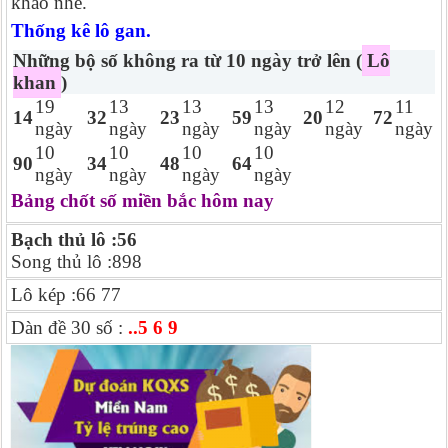
khảo nhé.
Thống kê lô gan.
Những bộ số không ra từ 10 ngày trở lên (
Lô
khan
)
19
13
13
13
12
11
14
32
23
59
20
72
ngày
ngày
ngày
ngày
ngày
ngày
10
10
10
10
90
34
48
64
ngày
ngày
ngày
ngày
Bảng chốt số miền bắc hôm nay
Bạch thủ lô :56
Song thủ lô :898
Lô kép :66 77
Dàn đề 30 số :
..5 6 9