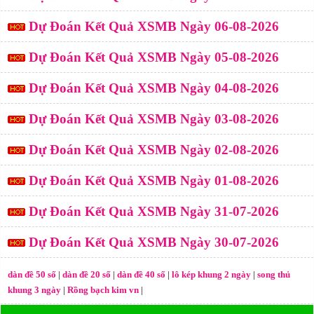
Dự Đoán Kết Quả XSMB Ngày 06-08-2026
Dự Đoán Kết Quả XSMB Ngày 05-08-2026
Dự Đoán Kết Quả XSMB Ngày 04-08-2026
Dự Đoán Kết Quả XSMB Ngày 03-08-2026
Dự Đoán Kết Quả XSMB Ngày 02-08-2026
Dự Đoán Kết Quả XSMB Ngày 01-08-2026
Dự Đoán Kết Quả XSMB Ngày 31-07-2026
Dự Đoán Kết Quả XSMB Ngày 30-07-2026
dàn đề 50 số
|
dàn đề 20 số
|
dàn đề 40 số
|
lô kép khung 2 ngày
|
song thủ
khung 3 ngày
|
Rồng bạch kim vn
|