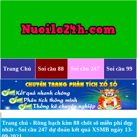
Trang Chủ
Soi cầu 88
Soi cầu 247
Soi cầu 99
|
Trang chủ
›
Rồng bạch kim 88 chốt số miễn phí đẹp
nhất
›
Soi cầu 247 dự đoán kết quả XSMB ngày 13-
09-2021