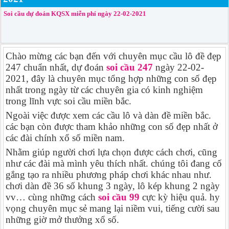
Soi cầu dự đoán KQSX miễn phí ngày 22-02-2021
Chào mừng các bạn đến với chuyên mục cầu lô đề đẹp
247 chuẩn nhất, dự đoán
soi cầu 247
ngày 22-02-
2021, đây là chuyên mục tổng hợp những con số đẹp
nhất trong ngày từ các chuyên gia có kinh nghiệm
trong lĩnh vực soi cầu miền bắc.
Ngoài việc được xem các cầu lô và dàn đề miền bắc.
các bạn còn được tham khảo những con số đẹp nhất ở
các đài chính xổ số miền nam.
Nhằm giúp người chơi lựa chọn được cách chơi, cũng
như các đài mà mình yêu thích nhất. chúng tôi đang cố
gắng tạo ra nhiều phương pháp chơi khác nhau như.
chơi dàn đề 36 số khung 3 ngày, lô kép khung 2 ngày
vv… cùng những cách
soi cầu 99
cực kỳ hiệu quả. hy
vọng chuyên mục sẻ mang lại niềm vui, tiếng cười sau
những giờ mở thưởng xổ số.