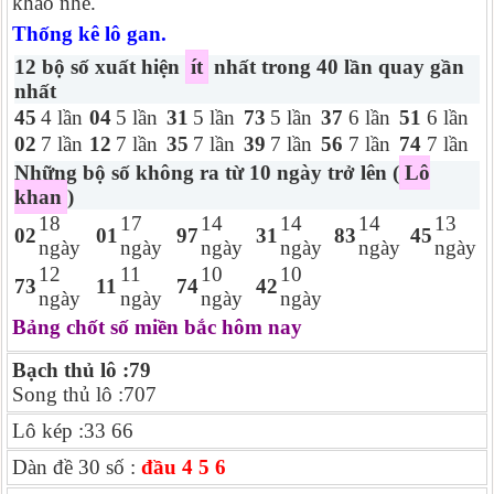
khảo nhé.
Thống kê lô gan.
12 bộ số xuất hiện
ít
nhất trong 40 lần quay gần
nhất
45
4 lần
04
5 lần
31
5 lần
73
5 lần
37
6 lần
51
6 lần
02
7 lần
12
7 lần
35
7 lần
39
7 lần
56
7 lần
74
7 lần
Những bộ số không ra từ 10 ngày trở lên (
Lô
khan
)
18
17
14
14
14
13
02
01
97
31
83
45
ngày
ngày
ngày
ngày
ngày
ngày
12
11
10
10
73
11
74
42
ngày
ngày
ngày
ngày
Bảng chốt số miền bắc hôm nay
Bạch thủ lô :79
Song thủ lô :707
Lô kép :33 66
Dàn đề 30 số :
đầu 4 5 6