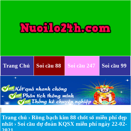
Trang Chủ
Soi cầu 88
Soi cầu 247
Soi cầu 99
|
Trang chủ
›
Rồng bạch kim 88 chốt số miễn phí đẹp
nhất
›
Soi cầu dự đoán KQSX miễn phí ngày 22-02-
2021