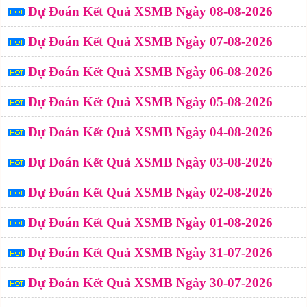
Dự Đoán Kết Quả XSMB Ngày 08-08-2026
Dự Đoán Kết Quả XSMB Ngày 07-08-2026
Dự Đoán Kết Quả XSMB Ngày 06-08-2026
Dự Đoán Kết Quả XSMB Ngày 05-08-2026
Dự Đoán Kết Quả XSMB Ngày 04-08-2026
Dự Đoán Kết Quả XSMB Ngày 03-08-2026
Dự Đoán Kết Quả XSMB Ngày 02-08-2026
Dự Đoán Kết Quả XSMB Ngày 01-08-2026
Dự Đoán Kết Quả XSMB Ngày 31-07-2026
Dự Đoán Kết Quả XSMB Ngày 30-07-2026