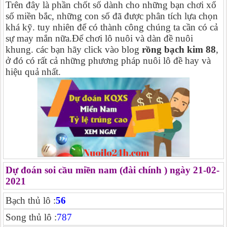
Trên đây là phần chốt số dành cho những bạn chơi xổ
số miền bắc, những con số đã được phân tích lựa chọn
khá kỹ. tuy nhiên để có thành công chúng ta cần có cả
sự may mắn nữa.Để chơi lô nuôi và dàn đề nuôi
khung. các bạn hãy click vào blog
rồng bạch kim 88
,
ở đó có rất cả những phương pháp nuôi lô đề hay và
hiệu quả nhất.
Dự đoán soi cầu miền nam (đài chính ) ngày 21-02-
2021
Bạch thủ lô :
56
Song thủ lô :
787