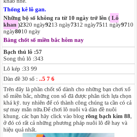
khảo nhé.
Thống kê lô gan.
Những bộ số không ra từ 10 ngày trở lên (
Lô
khan
)
23
20 ngày
92
13 ngày
73
12 ngày
75
11 ngày
97
10
ngày
80
10 ngày
Bảng chốt số miền bắc hôm nay
Bạch thủ lô :57
Song thủ lô :343
Lô kép :33 99
Dàn đề 30 số :
..5 7 6
Trên đây là phần chốt số dành cho những bạn chơi xổ
số miền bắc, những con số đã được phân tích lựa chọn
khá kỹ. tuy nhiên để có thành công chúng ta cần có cả
sự may mắn nữa.Để chơi lô nuôi và dàn đề nuôi
khung. các bạn hãy click vào blog
rồng bạch kim 88
,
ở đó có rất cả những phương pháp nuôi lô đề hay và
hiệu quả nhất.