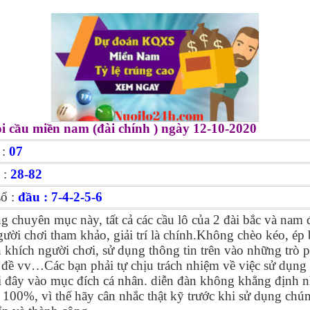
i cầu miền nam (đài chính ) ngày 12-10-2020
 :
07
 :
28-82
số :
đầu : 7-4-2-5-6
ng chuyên mục này, tất cả các cầu lô của 2 đài bắc và nam
ười chơi tham khảo, giải trí là chính.Không chèo kéo, ép
khích người chơi, sử dụng thông tin trên vào những trò 
 đề vv…Các bạn phải tự chịu trách nhiệm về việc sử dụn
ại đây vào mục đích cá nhân. diễn đàn không khẳng định 
ra 100%, vì thế hãy cân nhắc thật kỹ trước khi sử dụng chú