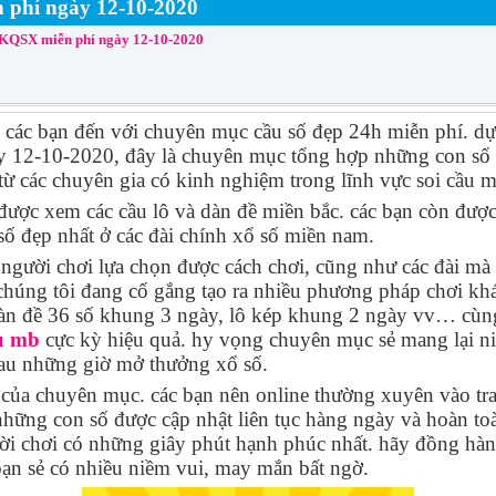
phí ngày 12-10-2020
 KQSX miễn phí ngày 12-10-2020
các bạn đến với chuyên mục cầu số đẹp 24h miễn phí. d
 12-10-2020, đây là chuyên mục tổng hợp những con số 
từ các chuyên gia có kinh nghiệm trong lĩnh vực soi cầu m
được xem các cầu lô và dàn đề miền bắc. các bạn còn đượ
ố đẹp nhất ở các đài chính xổ số miền nam.
gười chơi lựa chọn được cách chơi, cũng như các đài mà
 chúng tôi đang cố gắng tạo ra nhiều phương pháp chơi kh
dàn đề 36 số khung 3 ngày, lô kép khung 2 ngày vv… cù
ầu mb
cực kỳ hiệu quả. hy vọng chuyên mục sẻ mang lại n
sau những giờ mở thưởng xổ số.
của chuyên mục. các bạn nên online thường xuyên vào tra
những con số được cập nhật liên tục hàng ngày và hoàn to
ời chơi có những giây phút hạnh phúc nhất. hãy đồng hà
bạn sẻ có nhiều niềm vui, may mắn bất ngờ.