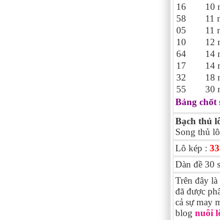
16
10
58
11
n
05
11
n
10
12
64
14
17
14
32
18
55
30
Bảng chốt 
Bạch thủ l
Song thủ lô
Lô kép :
33
Dàn đề 30 
Trên đây là
đã được phâ
cả sự may m
blog
nuôi l