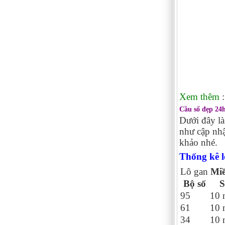
Xem thêm
Cầu số đẹp 24h
Dưới đây là
như cập nhậ
khảo nhé.
Thống kê l
Lô gan
Mi
Bộ số
S
95
10
61
10
34
10