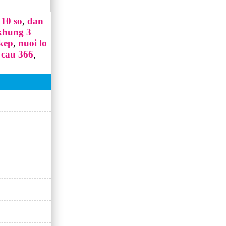
 10 so
,
dan
khung 3
 kep
,
nuoi lo
 cau 366
,