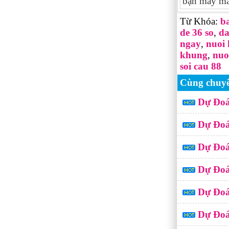
bạn may mắ
Từ Khóa:
b
de 36 so
,
da
ngay
,
nuoi 
khung
,
nuo
soi cau 88
Cùng chuy
Dự Đoá
Dự Đoá
Dự Đoá
Dự Đoá
Dự Đoá
Dự Đoá