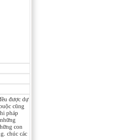
 đều được dự
 buộc cũng
phi pháp
g những
những con
ng. chúc các