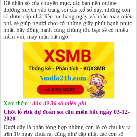
Để nhận số của chuyên mục. các bạn nên online
thường xuyên vào trang soi cầu xổ số này. những con
số được cập nhật liên tục hàng ngày và hoàn toàn miễn
phí, sẻ giúp người chơi có những giây phút hạnh phúc
nhất. hãy đồng hành cùng chúng tôi. bạn sẻ có nhiều
niềm vui, may mắn bất ngờ.
Xem thêm
:
dàn đề 36 số miễn phí
Chốt lô rbk dự đoán soi cầu miền bắc ngày 03-12-
2020
Dưới đây là phần tổng hợp những con lô có chu kỳ ra
trên 10 ngày chưa ra, cũng như cập nhật các con số