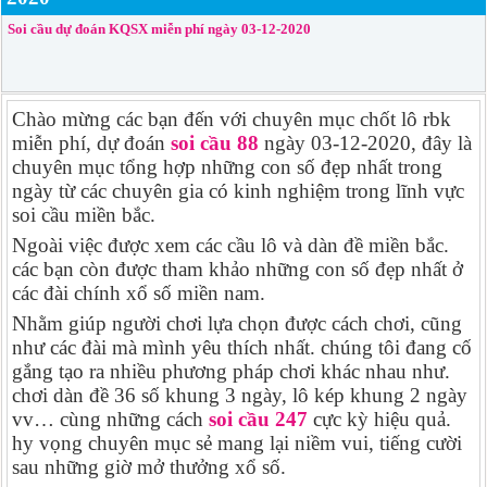
Soi cầu dự đoán KQSX miễn phí ngày 03-12-2020
Chào mừng các bạn đến với chuyên mục chốt lô rbk
miễn phí, dự đoán
soi cầu 88
ngày 03-12-2020, đây là
chuyên mục tổng hợp những con số đẹp nhất trong
ngày từ các chuyên gia có kinh nghiệm trong lĩnh vực
soi cầu miền bắc.
Ngoài việc được xem các cầu lô và dàn đề miền bắc.
các bạn còn được tham khảo những con số đẹp nhất ở
các đài chính xổ số miền nam.
Nhằm giúp người chơi lựa chọn được cách chơi, cũng
như các đài mà mình yêu thích nhất. chúng tôi đang cố
gắng tạo ra nhiều phương pháp chơi khác nhau như.
chơi dàn đề 36 số khung 3 ngày, lô kép khung 2 ngày
vv… cùng những cách
soi cầu 247
cực kỳ hiệu quả.
hy vọng chuyên mục sẻ mang lại niềm vui, tiếng cười
sau những giờ mở thưởng xổ số.