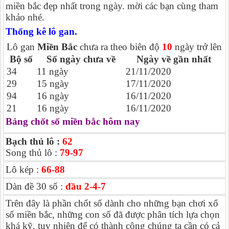
miền bắc đẹp nhất trong ngày. mời các bạn cùng tham
khảo nhé.
Thống kê lô gan.
Lô gan
Miền Bắc
chưa ra theo biên độ
10
ngày trở lên
Bộ số
Số ngày chưa về
Ngày về gần nhất
34
11
ngày
21/11/2020
29
15
ngày
17/11/2020
94
16
ngày
16/11/2020
21
16
ngày
16/11/2020
Bảng chốt số miền bắc hôm nay
Bạch thủ lô :
62
Song thủ lô :
79-97
Lô kép :
66-88
Dàn đề 30 số :
đầu 2-4-7
Trên đây là phần chốt số dành cho những bạn chơi xổ
số miền bắc, những con số đã được phân tích lựa chọn
khá kỹ. tuy nhiên để có thành công chúng ta cần có cả