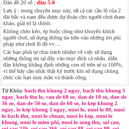
Dàn đề 20 số :
đầu 5-8
Lưu ý : trong chuyên mục này, tất cả các cầu lô của 2
đài bắc và nam đều được dự đoán cho người chơi tham
khảo, giải trí là chính.
Không chèo kéo, ép buộc cũng như khuyến khích
người chơi, sử dụng thông tin trên vào những trò phi
pháp như chơi lô đề vv…
Các bạn phải tự chịu trách nhiệm về việc sử dụng
những thông tin tại đây vào mục đích cá nhân. diễn
đàn không khẳng định những con số trên sẻ ra 100%,
vì thế hãy cân nhắc thật kỹ trước khi sử dụng chúng.
chúc các bạn may mắn và thành công.
Từ Khóa:
bach thu khung 2 ngay
,
bach thu khung 3
ngay
,
bach thu lo
,
cau de 60 so
,
dan de 10 so
,
dan de
36 so
,
dan de 50 so
,
dan de 60 so
,
lo kep khung 2
ngay
,
lo kep khung 3 ngay
,
nuoi lo
,
nuoi lo 88
,
nuoi
lo bach thu
,
nuoi lo chuan
,
nuoi lo kep
,
nuoi lo
khung
,
nuoi lo mien phi
,
nuoi lo song thu
,
soi cau
,
soi cau 24h
,
soi cau 366
,
soi cau 88
,
soi cau 99
,
soi