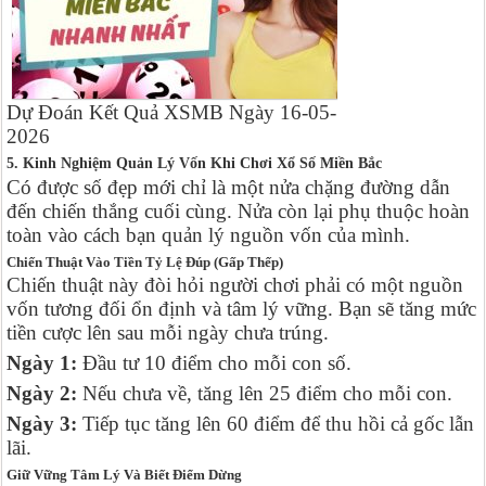
Dự Đoán Kết Quả XSMB Ngày 16-05-
2026
5. Kinh Nghiệm Quản Lý Vốn Khi Chơi Xổ Số Miền Bắc
Có được số đẹp mới chỉ là một nửa chặng đường dẫn
đến chiến thắng cuối cùng. Nửa còn lại phụ thuộc hoàn
toàn vào cách bạn quản lý nguồn vốn của mình.
Chiến Thuật Vào Tiền Tỷ Lệ Đúp (Gấp Thếp)
Chiến thuật này đòi hỏi người chơi phải có một nguồn
vốn tương đối ổn định và tâm lý vững. Bạn sẽ tăng mức
tiền cược lên sau mỗi ngày chưa trúng.
Ngày 1:
Đầu tư 10 điểm cho mỗi con số.
Ngày 2:
Nếu chưa về, tăng lên 25 điểm cho mỗi con.
Ngày 3:
Tiếp tục tăng lên 60 điểm để thu hồi cả gốc lẫn
lãi.
Giữ Vững Tâm Lý Và Biết Điểm Dừng