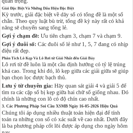
quan trọng.
Giải Đặc Biệt Và Những Dấu Hiệu Đặc Biệt
Kỳ trước, giải đặc biệt về dãy số có tổng đề là một số
chẵn. Theo quy luật bù trừ, tổng đề kỳ này rất có khả
năng sẽ chuyển sang tổng lẻ.
Gợi ý chạm đề:
Ưu tiên chạm 3, chạm 7 và chạm 9.
Gợi ý đuôi số:
Các đuôi số lẻ như 1, 5, 7 đang có nhịp
điệu rất đẹp.
Phân Tích Lô Kẹp Và Lô Rơi từ Giải Nhất đến Giải Bảy
Lô rơi từ đề luôn là một cầu định hướng có tỷ lệ trúng
khá cao. Trong khi đó, lô kẹp giữa các giải giữa sẽ giúp
bạn chọn lọc được bạch thủ.
Lưu ý từ chuyên gia:
Hãy quan sát giải 4 và giải 5 để
tìm ra các cặp số bị kẹp giữa hai chữ số giống nhau. Đó
chính là những con lô có độ chín cao nhất.
3. Các Phương Pháp Soi Cầu XSMB Ngày 16-05-2026 Hiệu Quả
Chúng tôi áp dụng nhiều thuật toán hiện đại để tính
toán ra những con số có xác suất về cao nhất. Dưới đây
là ba phương pháp cốt lõi được áp dụng cho ngày hôm
nay.