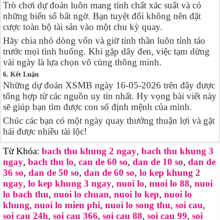
Trò chơi dự đoán luôn mang tính chất xác suất và có
những biến số bất ngờ. Bạn tuyệt đối không nên đặt
cược toàn bộ tài sản vào một chu kỳ quay.
Hãy chia nhỏ dòng vốn và giữ tinh thần luôn tỉnh táo
trước mọi tình huống. Khi gặp dây đen, việc tạm dừng
vài ngày là lựa chọn vô cùng thông minh.
6. Kết Luận
Những dự đoán XSMB ngày 16-05-2026 trên đây được
tổng hợp từ các nguồn uy tín nhất. Hy vọng bài viết này
sẽ giúp bạn tìm được con số định mệnh của mình.
Chúc các bạn có một ngày quay thưởng thuận lợi và gặt
hái được nhiều tài lộc!
Từ Khóa:
bach thu khung 2 ngay
,
bach thu khung 3
ngay
,
bach thu lo
,
cau de 60 so
,
dan de 10 so
,
dan de
36 so
,
dan de 50 so
,
dan de 60 so
,
lo kep khung 2
ngay
,
lo kep khung 3 ngay
,
nuoi lo
,
nuoi lo 88
,
nuoi
lo bach thu
,
nuoi lo chuan
,
nuoi lo kep
,
nuoi lo
khung
,
nuoi lo mien phi
,
nuoi lo song thu
,
soi cau
,
soi cau 24h
,
soi cau 366
,
soi cau 88
,
soi cau 99
,
soi