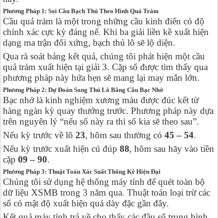
Phương Pháp 1: Soi Cầu Bạch Thủ Theo Hình Quả Trám
Cầu quả trám là một trong những cầu kinh điển có độ
chính xác cực kỳ đáng nể. Khi ba giải liền kề xuất hiện
dạng ma trận đối xứng, bạch thủ lô sẽ lộ diện.
Qua rà soát bảng kết quả, chúng tôi phát hiện một cầu
quả trám xuất hiện tại giải 3. Cặp số được tìm thấy qua
phương pháp này hứa hẹn sẽ mang lại may mắn lớn.
Phương Pháp 2: Dự Đoán Song Thủ Lô Bằng Cầu Bạc Nhớ
Bạc nhớ là kinh nghiệm xương máu được đúc kết từ
hàng ngàn kỳ quay thưởng trước. Phương pháp này dựa
trên nguyên lý “nếu số này ra thì số kia sẽ theo sau”.
Nếu kỳ trước về lô
23
, hôm sau thường có
45 – 54
.
Nếu kỳ trước xuất hiện cú đúp
88
, hôm sau hãy vào tiền
cặp
09 – 90
.
Phương Pháp 3: Thuật Toán Xác Suất Thống Kê Hiện Đại
Chúng tôi sử dụng hệ thống máy tính để quét toàn bộ
dữ liệu XSMB trong 3 năm qua. Thuật toán loại trừ các
số có mật độ xuất hiện quá dày đặc gần đây.
Kết quả máy tính trả về cho thấy các đầu số trung bình