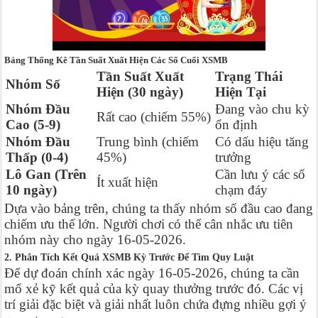
Bảng Thống Kê Tần Suất Xuất Hiện Các Số Cuối XSMB
Tần Suất Xuất
Trạng Thái
Nhóm Số
Hiện (30 ngày)
Hiện Tại
Nhóm Đầu
Đang vào chu kỳ
Rất cao (chiếm 55%)
Cao (5-9)
ổn định
Nhóm Đầu
Trung bình (chiếm
Có dấu hiệu tăng
Thấp (0-4)
45%)
trưởng
Lô Gan (Trên
Cần lưu ý các số
Ít xuất hiện
10 ngày)
chạm đáy
Dựa vào bảng trên, chúng ta thấy nhóm số đầu cao đang
chiếm ưu thế lớn. Người chơi có thể cân nhắc ưu tiên
nhóm này cho ngày 16-05-2026.
2. Phân Tích Kết Quả XSMB Kỳ Trước Để Tìm Quy Luật
Để dự đoán chính xác ngày 16-05-2026, chúng ta cần
mổ xẻ kỹ kết quả của kỳ quay thưởng trước đó. Các vị
trí giải đặc biệt và giải nhất luôn chứa đựng nhiều gợi ý