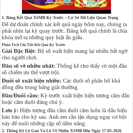
1. Bảng Kết Quả XSMB Kỳ Trước – Cơ Sở Dữ Liệu Quan Trọng
Để dự đoán chính xác kết quả ngày hôm nay, chúng ta
phải nhìn lại kỳ quay trước. Bảng kết quả chính là chìa
khóa mở ra những quy luật ẩn giấu.
Phân Tích Chi Tiết Kết Quả Kỳ Trước
Giải Đặc Biệt:
Bộ số xuất hiện mang lại nhiều bất ngờ
cho người chơi.
Đầu số về nhiều nhất:
Thống kê cho thấy có một đầu
số chiếm ưu thế vượt trội.
Đuôi số xuất hiện nhiều:
Các đuôi số phân bố khá
đồng đều trong bảng giải thưởng.
Đầu/Đuôi câm:
Kỳ trước xuất hiện hiện tượng câm đầu
hoặc câm đuôi đáng chú ý.
Lưu ý:
Hiện tượng đầu câm đuôi câm luôn là dấu hiệu
báo bão cho kỳ sau. Anh em cần tận dụng ngay cơ hội
này để nuôi những cặp số tiềm năng.
2. Thống Kê Lô Gan Và Lô Về Nhiều XSMB Đến Ngày 17-05-2026