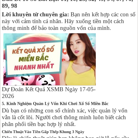
89, 98
Lời khuyên từ chuyên gia:
Bạn nên kết hợp các con số
này với cảm tính cá nhân. Hãy xuống tiền một cách
thông minh để bảo toàn nguồn vốn của mình.
Dự Đoán Kết Quả XSMB Ngày 17-05-
2026
5. Kinh Nghiệm Quản Lý Vốn Khi Chơi Xổ Số Miền Bắc
Dù bạn có những con số chính xác, việc quản lý vốn
vẫn là cốt lõi. Người chơi thông minh luôn biết cách
phân phối tiền bạc hợp lý nhất.
Chiến Thuật Vào Tiền Gấp Thếp Khung 3 Ngày