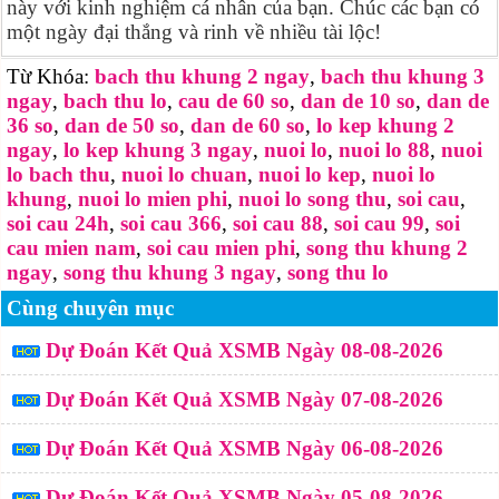
này với kinh nghiệm cá nhân của bạn. Chúc các bạn có
một ngày đại thắng và rinh về nhiều tài lộc!
Từ Khóa:
bach thu khung 2 ngay
,
bach thu khung 3
ngay
,
bach thu lo
,
cau de 60 so
,
dan de 10 so
,
dan de
36 so
,
dan de 50 so
,
dan de 60 so
,
lo kep khung 2
ngay
,
lo kep khung 3 ngay
,
nuoi lo
,
nuoi lo 88
,
nuoi
lo bach thu
,
nuoi lo chuan
,
nuoi lo kep
,
nuoi lo
khung
,
nuoi lo mien phi
,
nuoi lo song thu
,
soi cau
,
soi cau 24h
,
soi cau 366
,
soi cau 88
,
soi cau 99
,
soi
cau mien nam
,
soi cau mien phi
,
song thu khung 2
ngay
,
song thu khung 3 ngay
,
song thu lo
Cùng chuyên mục
Dự Đoán Kết Quả XSMB Ngày 08-08-2026
Dự Đoán Kết Quả XSMB Ngày 07-08-2026
Dự Đoán Kết Quả XSMB Ngày 06-08-2026
Dự Đoán Kết Quả XSMB Ngày 05-08-2026