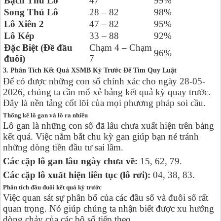
Bạch Thủ Lô
47
99%
Song Thủ Lô
28 – 82
98%
Lô Xiên 2
47 – 82
95%
Lô Kép
33 – 88
92%
Đặc Biệt (Đề đầu
Chạm 4 – Chạm
96%
đuôi)
7
3. Phân Tích Kết Quả XSMB Kỳ Trước Để Tìm Quy Luật
Để có được những con số chính xác cho ngày 28-05-
2026, chúng ta cần mổ xẻ bảng kết quả kỳ quay trước.
Đây là nền tảng cốt lõi của mọi phương pháp soi cầu.
Thống kê lô gan và lô ra nhiều
Lô gan là những con số đã lâu chưa xuất hiện trên bảng
kết quả. Việc nắm bắt chu kỳ gan giúp bạn né tránh
những dòng tiền đầu tư sai lầm.
Các cặp lô gan lâu ngày chưa về:
15, 62, 79.
Các cặp lô xuất hiện liên tục (lô rơi):
04, 38, 83.
Phân tích đầu đuôi kết quả kỳ trước
Việc quan sát sự phân bổ của các đầu số và đuôi số rất
quan trọng. Nó giúp chúng ta nhận biết được xu hướng
dòng chảy của các bộ số tiếp theo.