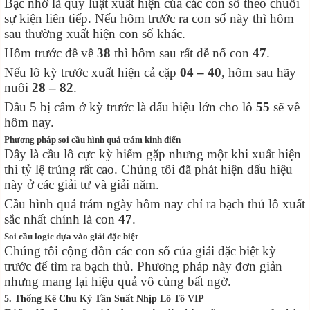
Bạc nhớ là quy luật xuất hiện của các con số theo chuỗi
sự kiện liên tiếp. Nếu hôm trước ra con số này thì hôm
sau thường xuất hiện con số khác.
Hôm trước đề về
38
thì hôm sau rất dễ nổ con
47
.
Nếu lô kỳ trước xuất hiện cả cặp
04 – 40
, hôm sau hãy
nuôi
28 – 82
.
Đầu 5 bị câm ở kỳ trước là dấu hiệu lớn cho lô
55
sẽ về
hôm nay.
Phương pháp soi cầu hình quả trám kinh điển
Đây là cầu lô cực kỳ hiếm gặp nhưng một khi xuất hiện
thì tỷ lệ trúng rất cao. Chúng tôi đã phát hiện dấu hiệu
này ở các giải tư và giải năm.
Cầu hình quả trám ngày hôm nay chỉ ra bạch thủ lô xuất
sắc nhất chính là con
47
.
Soi cầu logic dựa vào giải đặc biệt
Chúng tôi cộng dồn các con số của giải đặc biệt kỳ
trước để tìm ra bạch thủ. Phương pháp này đơn giản
nhưng mang lại hiệu quả vô cùng bất ngờ.
5. Thống Kê Chu Kỳ Tần Suất Nhịp Lô Tô VIP