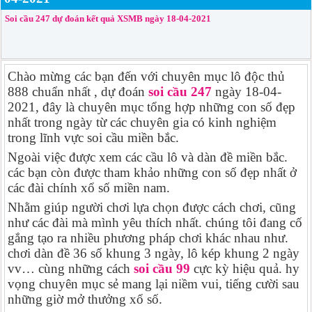
Soi cầu 247 dự đoán kết quả XSMB ngày 18-04-2021
Chào mừng các bạn đến với chuyên mục lô độc thủ
888 chuẩn nhất , dự đoán
soi cầu 247
ngày 18-04-
2021, đây là chuyên mục tổng hợp những con số đẹp
nhất trong ngày từ các chuyên gia có kinh nghiệm
trong lĩnh vực soi cầu miền bắc.
Ngoài việc được xem các cầu lô và dàn đề miền bắc.
các bạn còn được tham khảo những con số đẹp nhất ở
các đài chính xổ số miền nam.
Nhằm giúp người chơi lựa chọn được cách chơi, cũng
như các đài mà mình yêu thích nhất. chúng tôi đang cố
gắng tạo ra nhiều phương pháp chơi khác nhau như.
chơi dàn đề 36 số khung 3 ngày, lô kép khung 2 ngày
vv… cùng những cách
soi cầu 99
cực kỳ hiệu quả. hy
vọng chuyên mục sẻ mang lại niềm vui, tiếng cười sau
những giờ mở thưởng xổ số.