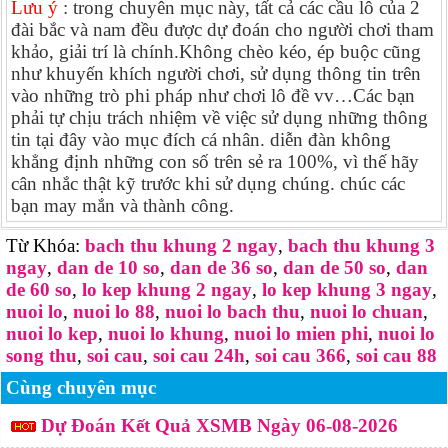
Lưu ý
: trong chuyên mục này, tất cả các cầu lô của 2
đài bắc và nam đều được dự đoán cho người chơi tham
khảo, giải trí là chính.Không chèo kéo, ép buộc cũng
như khuyến khích người chơi, sử dụng thông tin trên
vào những trò phi pháp như chơi lô đề vv…Các bạn
phải tự chịu trách nhiệm về việc sử dụng những thông
tin tại đây vào mục đích cá nhân. diễn đàn không
khẳng định những con số trên sẻ ra 100%, vì thế hãy
cân nhắc thật kỹ trước khi sử dụng chúng. chúc các
bạn may mắn và thành công.
Từ Khóa:
bach thu khung 2 ngay
,
bach thu khung 3
ngay
,
dan de 10 so
,
dan de 36 so
,
dan de 50 so
,
dan
de 60 so
,
lo kep khung 2 ngay
,
lo kep khung 3 ngay
,
nuoi lo
,
nuoi lo 88
,
nuoi lo bach thu
,
nuoi lo chuan
,
nuoi lo kep
,
nuoi lo khung
,
nuoi lo mien phi
,
nuoi lo
song thu
,
soi cau
,
soi cau 24h
,
soi cau 366
,
soi cau 88
Cùng chuyên mục
Dự Đoán Kết Quả XSMB Ngày 06-08-2026