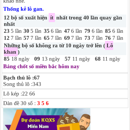
khảo nhé.
Thống kê lô gan.
12 bộ số xuất hiện
ít
nhất trong 40 lần quay gần
nhất
23
5 lần
30
5 lần
35
6 lần
47
6 lần
79
6 lần
85
6 lần
12
7 lần
57
7 lần
65
7 lần
69
7 lần
73
7 lần
76
7 lần
Những bộ số không ra từ 10 ngày trở lên (
Lô
khan
)
85
18 ngày
09
13 ngày
57
11 ngày
68
11 ngày
Bảng chốt số miền bắc hôm nay
Bạch thủ lô :67
Song thủ lô :343
Lô kép :22 66
Dàn đề 30 số :
3 5 6