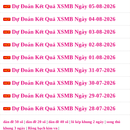
Dự Đoán Kết Quả XSMB Ngày 05-08-2026
Dự Đoán Kết Quả XSMB Ngày 04-08-2026
Dự Đoán Kết Quả XSMB Ngày 03-08-2026
Dự Đoán Kết Quả XSMB Ngày 02-08-2026
Dự Đoán Kết Quả XSMB Ngày 01-08-2026
Dự Đoán Kết Quả XSMB Ngày 31-07-2026
Dự Đoán Kết Quả XSMB Ngày 30-07-2026
Dự Đoán Kết Quả XSMB Ngày 29-07-2026
Dự Đoán Kết Quả XSMB Ngày 28-07-2026
dàn đề 50 số
|
dàn đề 20 số
|
dàn đề 40 số
|
lô kép khung 2 ngày
|
song thủ
khung 3 ngày
|
Rồng bạch kim vn
|