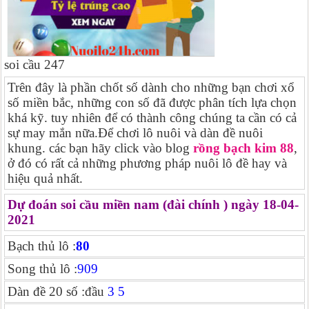
soi cầu 247
Trên đây là phần chốt số dành cho những bạn chơi xổ
số miền bắc, những con số đã được phân tích lựa chọn
khá kỹ. tuy nhiên để có thành công chúng ta cần có cả
sự may mắn nữa.Để chơi lô nuôi và dàn đề nuôi
khung. các bạn hãy click vào blog
rồng bạch kim 88
,
ở đó có rất cả những phương pháp nuôi lô đề hay và
hiệu quả nhất.
Dự đoán soi cầu miền nam (đài chính ) ngày 18-04-
2021
Bạch thủ lô :
80
Song thủ lô :
909
Dàn đề 20 số :đầu
3 5