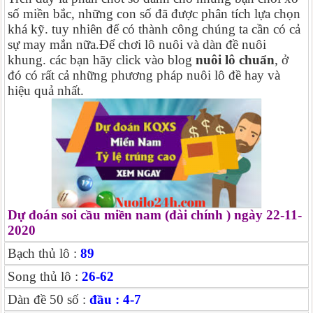
số miền bắc, những con số đã được phân tích lựa chọn
khá kỹ. tuy nhiên để có thành công chúng ta cần có cả
sự may mắn nữa.Để chơi lô nuôi và dàn đề nuôi
khung. các bạn hãy click vào blog
nuôi lô chuẩn
, ở
đó có rất cả những phương pháp nuôi lô đề hay và
hiệu quả nhất.
Dự đoán soi cầu miền nam (đài chính ) ngày 22-11-
2020
Bạch thủ lô :
89
Song thủ lô :
26-62
Dàn đề 50 số :
đầu : 4-7