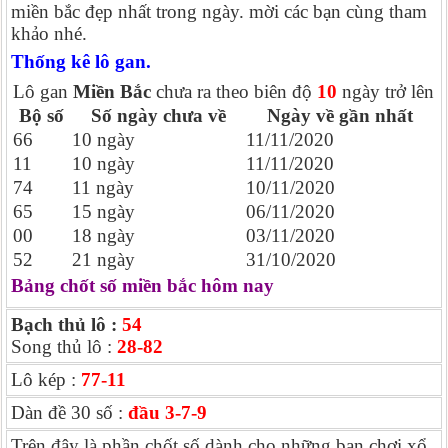
miền bắc đẹp nhất trong ngày. mời các bạn cùng tham
khảo nhé.
Thống kê lô gan.
Lô gan
Miền Bắc
chưa ra theo biên độ
10
ngày trở lên
Bộ số
Số ngày chưa về
Ngày về gần nhất
66
10
ngày
11/11/2020
11
10
ngày
11/11/2020
74
11
ngày
10/11/2020
65
15
ngày
06/11/2020
00
18
ngày
03/11/2020
52
21
ngày
31/10/2020
Bảng chốt số miền bắc hôm nay
Bạch thủ lô :
54
Song thủ lô :
28-82
Lô kép :
77-11
Dàn đề 30 số :
đầu 3-7-9
Trên đây là phần chốt số dành cho những bạn chơi xổ