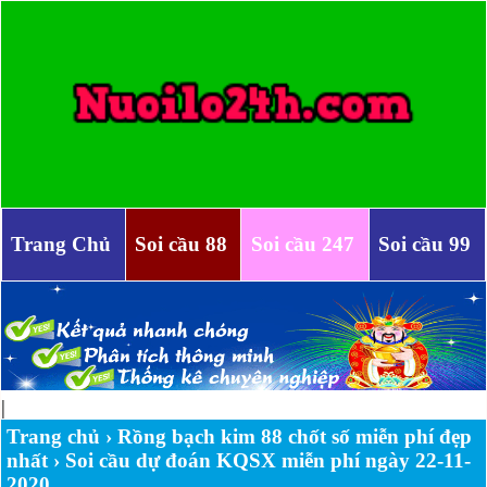
Trang Chủ
Soi cầu 88
Soi cầu 247
Soi cầu 99
|
Trang chủ
›
Rồng bạch kim 88 chốt số miễn phí đẹp
nhất
›
Soi cầu dự đoán KQSX miễn phí ngày 22-11-
2020