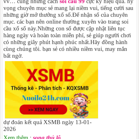
vv… cùng những cách
soi cầu 99
cực kỳ hiệu quả. hy
vọng chuyên mục sẻ mang lại niềm vui, tiếng cười sau
những giờ mở thưởng xổ số.Để nhận số của chuyên
mục. các bạn nên online thường xuyên vào trang soi
cầu xổ số này.Những con số được cập nhật liên tục
hàng ngày và hoàn toàn miễn phí, sẻ giúp người chơi
có những giây phút hạnh phúc nhất.Hãy đồng hành
cùng chúng tôi. bạn sẻ có nhiều niềm vui, may mắn
bất ngờ.
dự đoán kết quả XSMB ngày 13-01-
2026
Xem thêm
:
song thủ lô