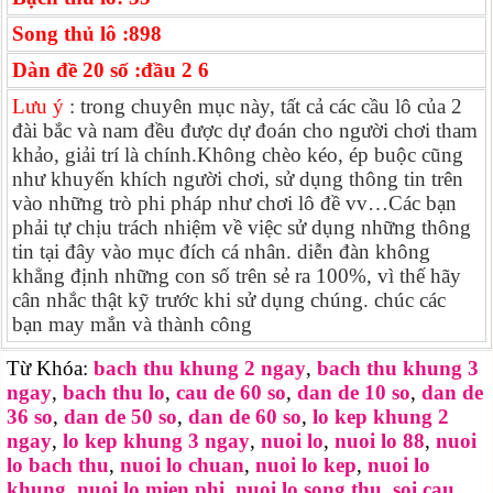
Song thủ lô :898
Dàn đề 20 số :đầu 2 6
Lưu ý
: trong chuyên mục này, tất cả các cầu lô của 2
đài bắc và nam đều được dự đoán cho người chơi tham
khảo, giải trí là chính.Không chèo kéo, ép buộc cũng
như khuyến khích người chơi, sử dụng thông tin trên
vào những trò phi pháp như chơi lô đề vv…Các bạn
phải tự chịu trách nhiệm về việc sử dụng những thông
tin tại đây vào mục đích cá nhân. diễn đàn không
khẳng định những con số trên sẻ ra 100%, vì thế hãy
cân nhắc thật kỹ trước khi sử dụng chúng. chúc các
bạn may mắn và thành công
Từ Khóa:
bach thu khung 2 ngay
,
bach thu khung 3
ngay
,
bach thu lo
,
cau de 60 so
,
dan de 10 so
,
dan de
36 so
,
dan de 50 so
,
dan de 60 so
,
lo kep khung 2
ngay
,
lo kep khung 3 ngay
,
nuoi lo
,
nuoi lo 88
,
nuoi
lo bach thu
,
nuoi lo chuan
,
nuoi lo kep
,
nuoi lo
khung
,
nuoi lo mien phi
,
nuoi lo song thu
,
soi cau
,