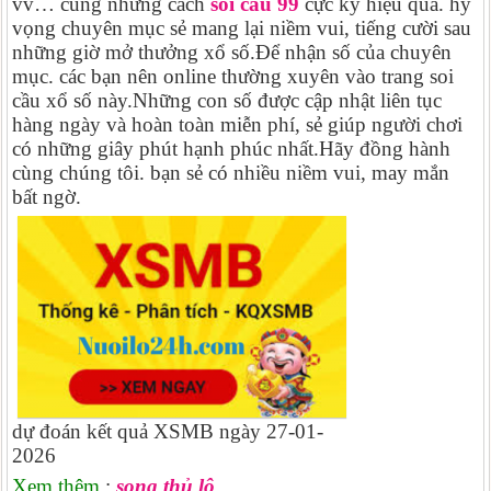
vv… cùng những cách
soi cầu 99
cực kỳ hiệu quả. hy
vọng chuyên mục sẻ mang lại niềm vui, tiếng cười sau
những giờ mở thưởng xổ số.Để nhận số của chuyên
mục. các bạn nên online thường xuyên vào trang soi
cầu xổ số này.Những con số được cập nhật liên tục
hàng ngày và hoàn toàn miễn phí, sẻ giúp người chơi
có những giây phút hạnh phúc nhất.Hãy đồng hành
cùng chúng tôi. bạn sẻ có nhiều niềm vui, may mắn
bất ngờ.
dự đoán kết quả XSMB ngày 27-01-
2026
Xem thêm
:
song thủ lô