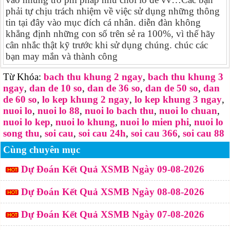
phải tự chịu trách nhiệm về việc sử dụng những thông
tin tại đây vào mục đích cá nhân. diễn đàn không
khẳng định những con số trên sẻ ra 100%, vì thế hãy
cân nhắc thật kỹ trước khi sử dụng chúng. chúc các
bạn may mắn và thành công
Từ Khóa:
bach thu khung 2 ngay
,
bach thu khung 3
ngay
,
dan de 10 so
,
dan de 36 so
,
dan de 50 so
,
dan
de 60 so
,
lo kep khung 2 ngay
,
lo kep khung 3 ngay
,
nuoi lo
,
nuoi lo 88
,
nuoi lo bach thu
,
nuoi lo chuan
,
nuoi lo kep
,
nuoi lo khung
,
nuoi lo mien phi
,
nuoi lo
song thu
,
soi cau
,
soi cau 24h
,
soi cau 366
,
soi cau 88
Cùng chuyên mục
Dự Đoán Kết Quả XSMB Ngày 09-08-2026
Dự Đoán Kết Quả XSMB Ngày 08-08-2026
Dự Đoán Kết Quả XSMB Ngày 07-08-2026