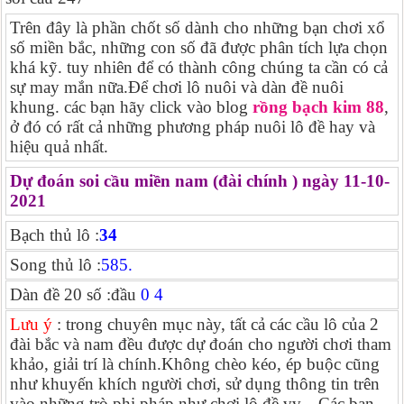
Trên đây là phần chốt số dành cho những bạn chơi xổ
số miền bắc, những con số đã được phân tích lựa chọn
khá kỹ. tuy nhiên để có thành công chúng ta cần có cả
sự may mắn nữa.Để chơi lô nuôi và dàn đề nuôi
khung. các bạn hãy click vào blog
rồng bạch kim 88
,
ở đó có rất cả những phương pháp nuôi lô đề hay và
hiệu quả nhất.
Dự đoán soi cầu miền nam (đài chính ) ngày 11
-10-
2021
Bạch thủ lô :
34
Song thủ lô :
585.
Dàn đề 20 số :đầu
0 4
Lưu ý
: trong chuyên mục này, tất cả các cầu lô của 2
đài bắc và nam đều được dự đoán cho người chơi tham
khảo, giải trí là chính.Không chèo kéo, ép buộc cũng
như khuyến khích người chơi, sử dụng thông tin trên
vào những trò phi pháp như chơi lô đề vv…Các bạn