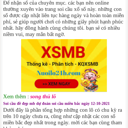
Để nhận số của chuyên mục. các bạn nên online
thường xuyên vào trang soi cầu xổ số này. những con
số được cập nhật liên tục hàng ngày và hoàn toàn miễn
phí, sẻ giúp người chơi có những giây phút hạnh phúc
nhất. hãy đồng hành cùng chúng tôi. bạn sẻ có nhiều
niềm vui, may mắn bất ngờ.
Xem thêm
:
song thủ lô
Soi cầu đề đẹp mb dự đoán soi cầu miền bắc ngày 12-10-2021
Dưới đây là phần tổng hợp những con lô có chu kỳ ra
trên 10 ngày chưa ra, cũng như cập nhật các con số
miền bắc đẹp nhất trong ngày. mời các bạn cùng tham