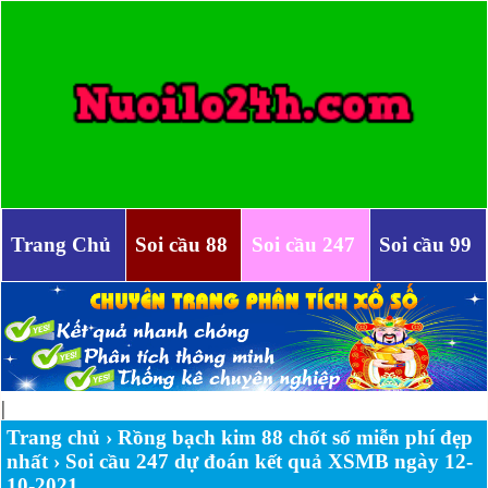
Trang Chủ
Soi cầu 88
Soi cầu 247
Soi cầu 99
|
Trang chủ
›
Rồng bạch kim 88 chốt số miễn phí đẹp
nhất
›
Soi cầu 247 dự đoán kết quả XSMB ngày 12-
10-2021