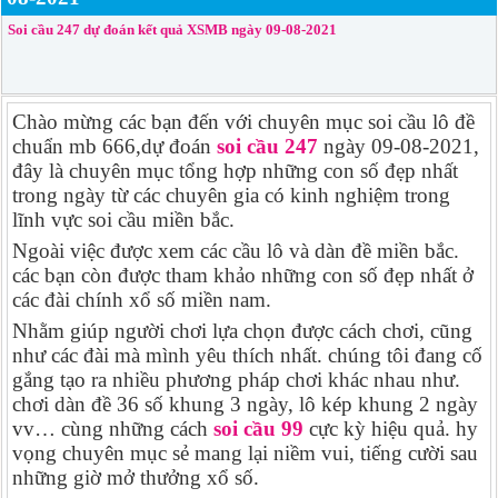
Soi cầu 247 dự đoán kết quả XSMB ngày 09-08-2021
Chào mừng các bạn đến với chuyên mục soi cầu lô đề
chuẩn mb 666,dự đoán
soi cầu 247
ngày 09-08-2021,
đây là chuyên mục tổng hợp những con số đẹp nhất
trong ngày từ các chuyên gia có kinh nghiệm trong
lĩnh vực soi cầu miền bắc.
Ngoài việc được xem các cầu lô và dàn đề miền bắc.
các bạn còn được tham khảo những con số đẹp nhất ở
các đài chính xổ số miền nam.
Nhằm giúp người chơi lựa chọn được cách chơi, cũng
như các đài mà mình yêu thích nhất. chúng tôi đang cố
gắng tạo ra nhiều phương pháp chơi khác nhau như.
chơi dàn đề 36 số khung 3 ngày, lô kép khung 2 ngày
vv… cùng những cách
soi cầu 99
cực kỳ hiệu quả. hy
vọng chuyên mục sẻ mang lại niềm vui, tiếng cười sau
những giờ mở thưởng xổ số.