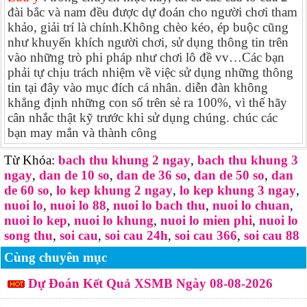
đài bắc và nam đều được dự đoán cho người chơi tham
khảo, giải trí là chính.Không chèo kéo, ép buộc cũng
như khuyến khích người chơi, sử dụng thông tin trên
vào những trò phi pháp như chơi lô đề vv…Các bạn
phải tự chịu trách nhiệm về việc sử dụng những thông
tin tại đây vào mục đích cá nhân. diễn đàn không
khẳng định những con số trên sẻ ra 100%, vì thế hãy
cân nhắc thật kỹ trước khi sử dụng chúng. chúc các
bạn may mắn và thành công
Từ Khóa:
bach thu khung 2 ngay
,
bach thu khung 3
ngay
,
dan de 10 so
,
dan de 36 so
,
dan de 50 so
,
dan
de 60 so
,
lo kep khung 2 ngay
,
lo kep khung 3 ngay
,
nuoi lo
,
nuoi lo 88
,
nuoi lo bach thu
,
nuoi lo chuan
,
nuoi lo kep
,
nuoi lo khung
,
nuoi lo mien phi
,
nuoi lo
song thu
,
soi cau
,
soi cau 24h
,
soi cau 366
,
soi cau 88
Cùng chuyên mục
Dự Đoán Kết Quả XSMB Ngày 08-08-2026