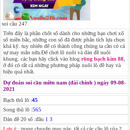
soi cầu 247
Trên đây là phần chốt số dành cho những bạn chơi xổ
số miền bắc, những con số đã được phân tích lựa chọn
khá kỹ. tuy nhiên để có thành công chúng ta cần có cả
sự may mắn nữa.Để chơi lô nuôi và dàn đề nuôi
khung. các bạn hãy click vào blog
rồng bạch kim 88
,
ở đó có rất cả những phương pháp nuôi lô đề hay và
hiệu quả nhất.
Dự đoán soi cầu miền nam (đài chính ) ngày 09-08-
2021
Bạch thủ lô :
45
Song thủ lô :
565
Dàn đề 20 số :đầu
1 3
Lưu ý
: trong chuyên mục này, tất cả các cầu lô của 2