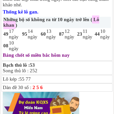
khảo nhé.
Thống kê lô gan.
Những bộ số không ra từ 10 ngày trở lên (
Lô
khan
)
17
14
13
12
11
10
49
95
60
87
23
44
ngày
ngày
ngày
ngày
ngày
ngày
10
08
ngày
Bảng chốt số miền bắc hôm nay
Bạch thủ lô :53
Song thủ lô : 252
Lô kép :55 77
Dàn đề 30 số :
2 5 6