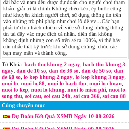
đài bắc và nam đều được dự đoán cho người chơi tham
khảo, giải trí là chính.Không chèo kéo, ép buộc cũng
như khuyến khích người chơi, sử dụng thông tin trên
vào những trò phi pháp như chơi lô đề vv…Các bạn
phải tự chịu trách nhiệm về việc sử dụng những thông
tin tại đây vào mục đích cá nhân. diễn đàn không
khẳng định những con số trên sẻ ra 100%, vì thế hãy
cân nhắc thật kỹ trước khi sử dụng chúng. chúc các
bạn may mắn và thành công.
Từ Khóa:
bach thu khung 2 ngay
,
bach thu khung 3
ngay
,
dan de 10 so
,
dan de 36 so
,
dan de 50 so
,
dan
de 60 so
,
lo kep khung 2 ngay
,
lo kep khung 3 ngay
,
nuoi lo
,
nuoi lo 88
,
nuoi lo bach thu
,
nuoi lo chuan
,
nuoi lo kep
,
nuoi lo khung
,
nuoi lo mien phi
,
nuoi lo
song thu
,
soi cau
,
soi cau 24h
,
soi cau 366
,
soi cau 88
Cùng chuyên mục
Dự Đoán Kết Quả XSMB Ngày 10-08-2026
Dự Đoán Kết Quả XSMB Ngày 09-08-2026