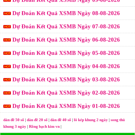
Dự Đoán Kết Quả XSMB Ngày 08-08-2026
Dự Đoán Kết Quả XSMB Ngày 07-08-2026
Dự Đoán Kết Quả XSMB Ngày 06-08-2026
Dự Đoán Kết Quả XSMB Ngày 05-08-2026
Dự Đoán Kết Quả XSMB Ngày 04-08-2026
Dự Đoán Kết Quả XSMB Ngày 03-08-2026
Dự Đoán Kết Quả XSMB Ngày 02-08-2026
Dự Đoán Kết Quả XSMB Ngày 01-08-2026
dàn đề 50 số
|
dàn đề 20 số
|
dàn đề 40 số
|
lô kép khung 2 ngày
|
song thủ
khung 3 ngày
|
Rồng bạch kim vn
|