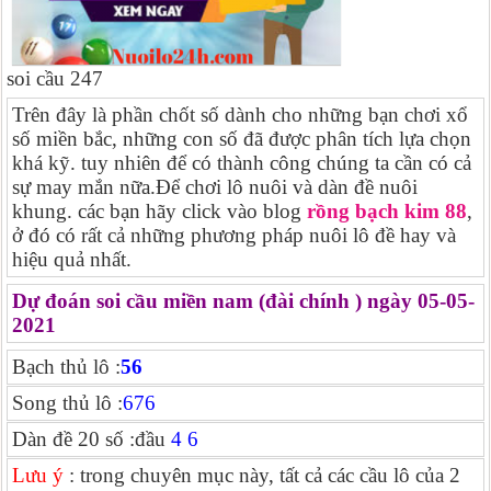
soi cầu 247
Trên đây là phần chốt số dành cho những bạn chơi xổ
số miền bắc, những con số đã được phân tích lựa chọn
khá kỹ. tuy nhiên để có thành công chúng ta cần có cả
sự may mắn nữa.Để chơi lô nuôi và dàn đề nuôi
khung. các bạn hãy click vào blog
rồng bạch kim 88
,
ở đó có rất cả những phương pháp nuôi lô đề hay và
hiệu quả nhất.
Dự đoán soi cầu miền nam (đài chính ) ngày 05-05-
2021
Bạch thủ lô :
56
Song thủ lô :
676
Dàn đề 20 số :đầu
4 6
Lưu ý
: trong chuyên mục này, tất cả các cầu lô của 2