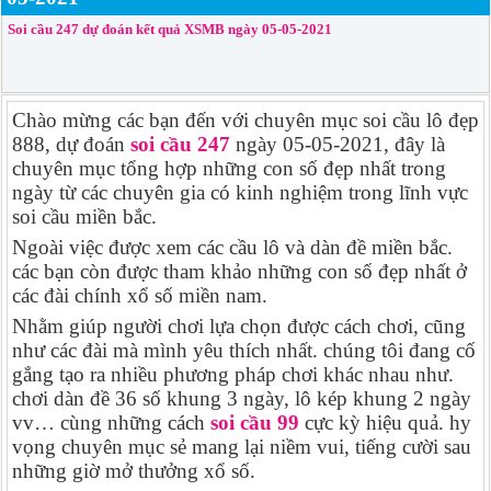
Soi cầu 247 dự đoán kết quả XSMB ngày 05-05-2021
Chào mừng các bạn đến với chuyên mục soi cầu lô đẹp
888, dự đoán
soi cầu 247
ngày 05-05-2021, đây là
chuyên mục tổng hợp những con số đẹp nhất trong
ngày từ các chuyên gia có kinh nghiệm trong lĩnh vực
soi cầu miền bắc.
Ngoài việc được xem các cầu lô và dàn đề miền bắc.
các bạn còn được tham khảo những con số đẹp nhất ở
các đài chính xổ số miền nam.
Nhằm giúp người chơi lựa chọn được cách chơi, cũng
như các đài mà mình yêu thích nhất. chúng tôi đang cố
gắng tạo ra nhiều phương pháp chơi khác nhau như.
chơi dàn đề 36 số khung 3 ngày, lô kép khung 2 ngày
vv… cùng những cách
soi cầu 99
cực kỳ hiệu quả. hy
vọng chuyên mục sẻ mang lại niềm vui, tiếng cười sau
những giờ mở thưởng xổ số.