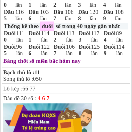
0
lần
1
lần
2
lần
3
lần
4
lần
Đầu
116
Đầu
103
Đầu
106
Đầu
120
Đầu
108
5
lần
6
lần
7
lần
8
lần
9
lần
Thống kê theo
đuôi
số trong 40 ngày gần nhất
Đuôi
111
Đuôi
114
Đuôi
113
Đuôi
117
Đuôi
89
0
lần
1
lần
2
lần
3
lần
4
lần
Đuôi
96
Đuôi
122
Đuôi
106
Đuôi
125
Đuôi
114
5
lần
6
lần
7
lần
8
lần
9
lần
Bảng chốt số miền bắc hôm nay
Bạch thủ lô :11
Song thủ lô :050
Lô kép :66 77
Dàn đề 30 số :
4 6 7