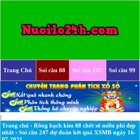
Trang Chủ
Soi cầu 88
Soi cầu 247
Soi cầu 99
|
Trang chủ
›
Rồng bạch kim 88 chốt số miễn phí đẹp
nhất
›
Soi cầu 247 dự đoán kết quả XSMB ngày 16-
07-2021