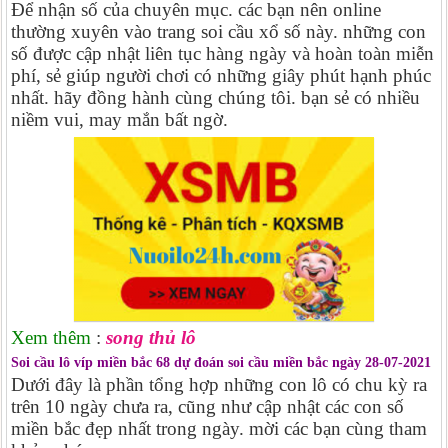
Để nhận số của chuyên mục. các bạn nên online
thường xuyên vào trang soi cầu xổ số này. những con
số được cập nhật liên tục hàng ngày và hoàn toàn miễn
phí, sẻ giúp người chơi có những giây phút hạnh phúc
nhất. hãy đồng hành cùng chúng tôi. bạn sẻ có nhiều
niềm vui, may mắn bất ngờ.
Xem thêm
:
song thủ lô
Soi cầu lô víp miền bắc 68 dự đoán soi cầu miền bắc ngày 28-07-2021
Dưới đây là phần tổng hợp những con lô có chu kỳ ra
trên 10 ngày chưa ra, cũng như cập nhật các con số
miền bắc đẹp nhất trong ngày. mời các bạn cùng tham