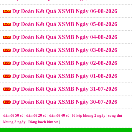
Dự Đoán Kết Quả XSMB Ngày 06-08-2026
Dự Đoán Kết Quả XSMB Ngày 05-08-2026
Dự Đoán Kết Quả XSMB Ngày 04-08-2026
Dự Đoán Kết Quả XSMB Ngày 03-08-2026
Dự Đoán Kết Quả XSMB Ngày 02-08-2026
Dự Đoán Kết Quả XSMB Ngày 01-08-2026
Dự Đoán Kết Quả XSMB Ngày 31-07-2026
Dự Đoán Kết Quả XSMB Ngày 30-07-2026
dàn đề 50 số
|
dàn đề 20 số
|
dàn đề 40 số
|
lô kép khung 2 ngày
|
song thủ
khung 3 ngày
|
Rồng bạch kim vn
|