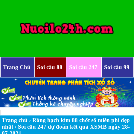
Trang Chủ
Soi cầu 88
Soi cầu 247
Soi cầu 99
|
Trang chủ
›
Rồng bạch kim 88 chốt số miễn phí đẹp
nhất
›
Soi cầu 247 dự đoán kết quả XSMB ngày 28-
07-2021