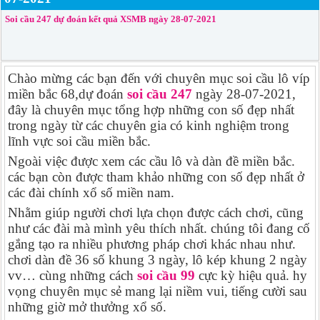
Soi cầu 247 dự đoán kết quả XSMB ngày 28-07-2021
Chào mừng các bạn đến với chuyên mục soi cầu lô víp
miền bắc 68,dự đoán
soi cầu 247
ngày 28-07-2021,
đây là chuyên mục tổng hợp những con số đẹp nhất
trong ngày từ các chuyên gia có kinh nghiệm trong
lĩnh vực soi cầu miền bắc.
Ngoài việc được xem các cầu lô và dàn đề miền bắc.
các bạn còn được tham khảo những con số đẹp nhất ở
các đài chính xổ số miền nam.
Nhằm giúp người chơi lựa chọn được cách chơi, cũng
như các đài mà mình yêu thích nhất. chúng tôi đang cố
gắng tạo ra nhiều phương pháp chơi khác nhau như.
chơi dàn đề 36 số khung 3 ngày, lô kép khung 2 ngày
vv… cùng những cách
soi cầu 99
cực kỳ hiệu quả. hy
vọng chuyên mục sẻ mang lại niềm vui, tiếng cười sau
những giờ mở thưởng xổ số.