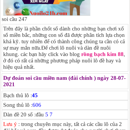
soi cầu 247
Trên đây là phần chốt số dành cho những bạn chơi xổ
số miền bắc, những con số đã được phân tích lựa chọn
khá kỹ. tuy nhiên để có thành công chúng ta cần có cả
sự may mắn nữa.Để chơi lô nuôi và dàn đề nuôi
khung. các bạn hãy click vào blog
rồng bạch kim 88
,
ở đó có rất cả những phương pháp nuôi lô đề hay và
hiệu quả nhất.
Dự đoán soi cầu miền nam (đài chính ) ngày 28-07-
2021
Bạch thủ lô :
45
Song thủ lô :
606
Dàn đề 20 số :đầu
5 7
Lưu ý
: trong chuyên mục này, tất cả các cầu lô của 2