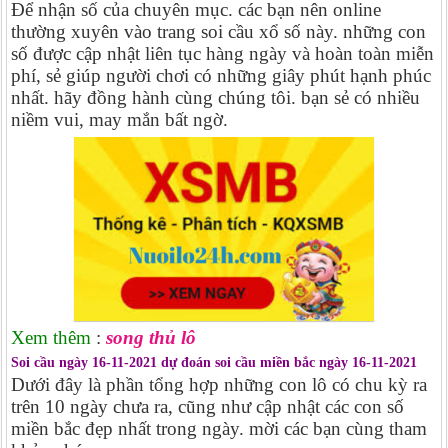
Để nhận số của chuyên mục. các bạn nên online
thường xuyên vào trang soi cầu xổ số này. những con
số được cập nhật liên tục hàng ngày và hoàn toàn miễn
phí, sẻ giúp người chơi có những giây phút hạnh phúc
nhất. hãy đồng hành cùng chúng tôi. bạn sẻ có nhiều
niềm vui, may mắn bất ngờ.
Xem thêm
:
song thủ lô
Soi cầu ngày 16-11-2021 dự đoán soi cầu miền bắc ngày 16-11-2021
Dưới đây là phần tổng hợp những con lô có chu kỳ ra
trên 10 ngày chưa ra, cũng như cập nhật các con số
miền bắc đẹp nhất trong ngày. mời các bạn cùng tham