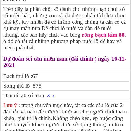
Trên đây là phần chốt số dành cho những bạn chơi xổ
số miền bắc, những con số đã được phân tích lựa chọn
khá kỹ. tuy nhiên để có thành công chúng ta cần có cả
sự may mắn nữa.Để chơi lô nuôi và dàn đề nuôi
khung. các bạn hãy click vào blog
rồng bạch kim 88
,
ở đó có rất cả những phương pháp nuôi lô đề hay và
hiệu quả nhất.
Dự đoán soi cầu miền nam (đài chính ) ngày 16
-11-
2021
Bạch thủ lô :67
Song thủ lô :575
Dàn đề 20 số :đầu
.3 5
Lưu ý
: trong chuyên mục này, tất cả các cầu lô của 2
đài bắc và nam đều được dự đoán cho người chơi tham
khảo, giải trí là chính.Không chèo kéo, ép buộc cũng
như khuyến khích người chơi, sử dụng thông tin trên
vào những trò phi pháp như chơi lô đề vv…Các bạn