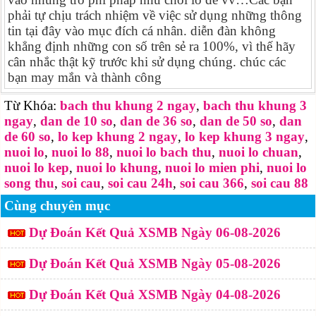
phải tự chịu trách nhiệm về việc sử dụng những thông
tin tại đây vào mục đích cá nhân. diễn đàn không
khẳng định những con số trên sẻ ra 100%, vì thế hãy
cân nhắc thật kỹ trước khi sử dụng chúng. chúc các
bạn may mắn và thành công
Từ Khóa:
bach thu khung 2 ngay
,
bach thu khung 3
ngay
,
dan de 10 so
,
dan de 36 so
,
dan de 50 so
,
dan
de 60 so
,
lo kep khung 2 ngay
,
lo kep khung 3 ngay
,
nuoi lo
,
nuoi lo 88
,
nuoi lo bach thu
,
nuoi lo chuan
,
nuoi lo kep
,
nuoi lo khung
,
nuoi lo mien phi
,
nuoi lo
song thu
,
soi cau
,
soi cau 24h
,
soi cau 366
,
soi cau 88
Cùng chuyên mục
Dự Đoán Kết Quả XSMB Ngày 06-08-2026
Dự Đoán Kết Quả XSMB Ngày 05-08-2026
Dự Đoán Kết Quả XSMB Ngày 04-08-2026