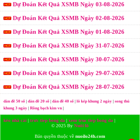
Dự Đoán Kết Quả XSMB Ngày 03-08-2026
Dự Đoán Kết Quả XSMB Ngày 02-08-2026
Dự Đoán Kết Quả XSMB Ngày 01-08-2026
Dự Đoán Kết Quả XSMB Ngày 31-07-2026
Dự Đoán Kết Quả XSMB Ngày 30-07-2026
Dự Đoán Kết Quả XSMB Ngày 29-07-2026
Dự Đoán Kết Quả XSMB Ngày 28-07-2026
dàn đề 50 số
|
dàn đề 20 số
|
dàn đề 40 số
|
lô kép khung 2 ngày
|
song thủ
khung 3 ngày
|
Rồng bạch kim vn
|
kèo nhà cái
|
trưc tiep bong da
|
xem truc tiep bong da
|
© 2025 By
Nuôi lô
Bản quyền thuộc về
nuoilo24h.com