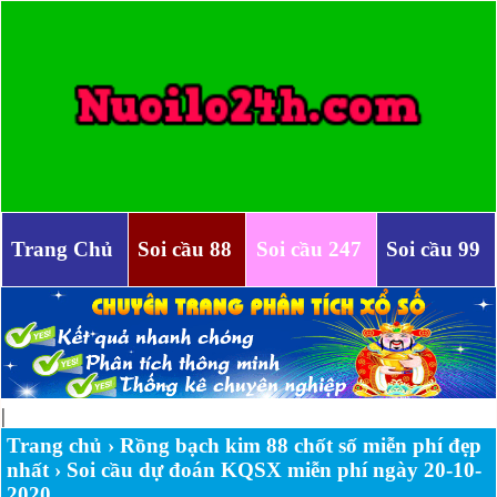
Trang Chủ
Soi cầu 88
Soi cầu 247
Soi cầu 99
|
Trang chủ
›
Rồng bạch kim 88 chốt số miễn phí đẹp
nhất
›
Soi cầu dự đoán KQSX miễn phí ngày 20-10-
2020