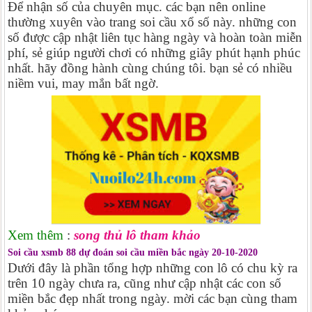
Để nhận số của chuyên mục. các bạn nên online
thường xuyên vào trang soi cầu xổ số này. những con
số được cập nhật liên tục hàng ngày và hoàn toàn miễn
phí, sẻ giúp người chơi có những giây phút hạnh phúc
nhất. hãy đồng hành cùng chúng tôi. bạn sẻ có nhiều
niềm vui, may mắn bất ngờ.
Xem thêm
:
song thủ lô tham khảo
Soi cầu xsmb 88 dự đoán soi cầu miền bắc ngày 20-10-2020
Dưới đây là phần tổng hợp những con lô có chu kỳ ra
trên 10 ngày chưa ra, cũng như cập nhật các con số
miền bắc đẹp nhất trong ngày. mời các bạn cùng tham