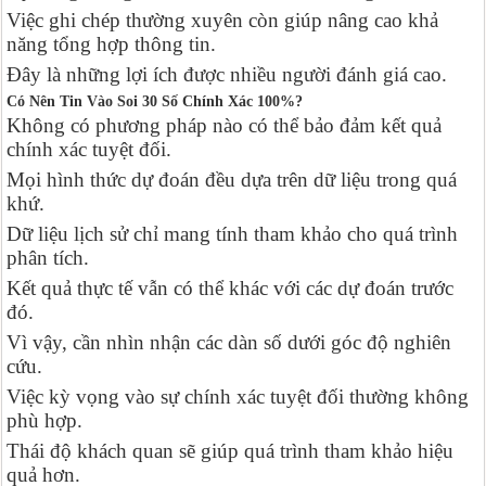
Việc ghi chép thường xuyên còn giúp nâng cao khả
năng tổng hợp thông tin.
Đây là những lợi ích được nhiều người đánh giá cao.
Có Nên Tin Vào Soi 30 Số Chính Xác 100%?
Không có phương pháp nào có thể bảo đảm kết quả
chính xác tuyệt đối.
Mọi hình thức dự đoán đều dựa trên dữ liệu trong quá
khứ.
Dữ liệu lịch sử chỉ mang tính tham khảo cho quá trình
phân tích.
Kết quả thực tế vẫn có thể khác với các dự đoán trước
đó.
Vì vậy, cần nhìn nhận các dàn số dưới góc độ nghiên
cứu.
Việc kỳ vọng vào sự chính xác tuyệt đối thường không
phù hợp.
Thái độ khách quan sẽ giúp quá trình tham khảo hiệu
quả hơn.