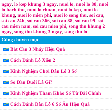
ngay
,
lo kep khung 3 ngay
,
nuoi lo
,
nuoi lo 88
,
nuoi
lo bach thu
,
nuoi lo chuan
,
nuoi lo kep
,
nuoi lo
khung
,
nuoi lo mien phi
,
nuoi lo song thu
,
soi cau
,
soi cau 24h
,
soi cau 366
,
soi cau 88
,
soi cau 99
,
soi
cau mien nam
,
soi cau mien phi
,
song thu khung 2
ngay
,
song thu khung 3 ngay
,
song thu lo
Cùng chuyên mục
Bắt Cầu 3 Nháy Hiệu Quả
Cách Đánh Lô Xiên 2
Kinh Nghiệm Chơi Dàn Lô 3 Số
Sổ Đầu Đuôi Là Gì?
Kinh Nghiệm Tham Khảo Số Từ Đài Chính
Cách Đánh Dàn Lô 6 Số Ăn Hiệu Quả