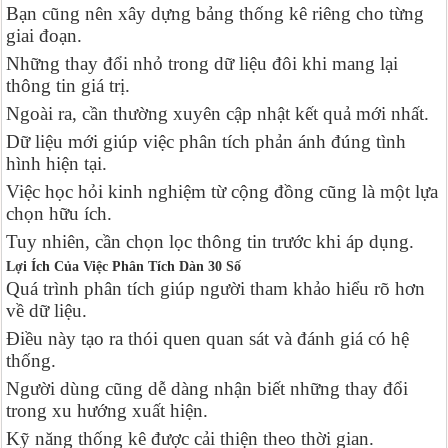
Bạn cũng nên xây dựng bảng thống kê riêng cho từng
giai đoạn.
Những thay đổi nhỏ trong dữ liệu đôi khi mang lại
thông tin giá trị.
Ngoài ra, cần thường xuyên cập nhật kết quả mới nhất.
Dữ liệu mới giúp việc phân tích phản ánh đúng tình
hình hiện tại.
Việc học hỏi kinh nghiệm từ cộng đồng cũng là một lựa
chọn hữu ích.
Tuy nhiên, cần chọn lọc thông tin trước khi áp dụng.
Lợi Ích Của Việc Phân Tích Dàn 30 Số
Quá trình phân tích giúp người tham khảo hiểu rõ hơn
về dữ liệu.
Điều này tạo ra thói quen quan sát và đánh giá có hệ
thống.
Người dùng cũng dễ dàng nhận biết những thay đổi
trong xu hướng xuất hiện.
Kỹ năng thống kê được cải thiện theo thời gian.