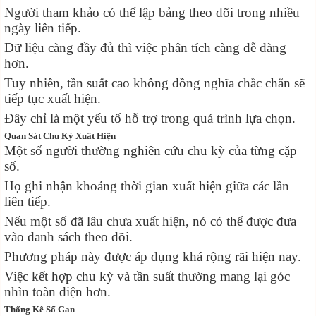
Người tham khảo có thể lập bảng theo dõi trong nhiều
ngày liên tiếp.
Dữ liệu càng đầy đủ thì việc phân tích càng dễ dàng
hơn.
Tuy nhiên, tần suất cao không đồng nghĩa chắc chắn sẽ
tiếp tục xuất hiện.
Đây chỉ là một yếu tố hỗ trợ trong quá trình lựa chọn.
Quan Sát Chu Kỳ Xuất Hiện
Một số người thường nghiên cứu chu kỳ của từng cặp
số.
Họ ghi nhận khoảng thời gian xuất hiện giữa các lần
liên tiếp.
Nếu một số đã lâu chưa xuất hiện, nó có thể được đưa
vào danh sách theo dõi.
Phương pháp này được áp dụng khá rộng rãi hiện nay.
Việc kết hợp chu kỳ và tần suất thường mang lại góc
nhìn toàn diện hơn.
Thống Kê Số Gan